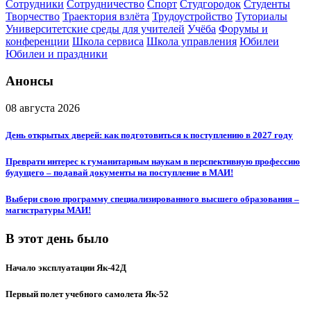
Сотрудники
Сотрудничество
Спорт
Студгородок
Студенты
Творчество
Траектория взлёта
Трудоустройство
Туториалы
Университетские среды для учителей
Учёба
Форумы и
конференции
Школа сервиса
Школа управления
Юбилеи
Юбилеи и праздники
Анонсы
08 августа 2026
День открытых дверей: как подготовиться к поступлению в 2027 году
Преврати интерес к гуманитарным наукам в перспективную профессию
будущего – подавай документы на поступление в МАИ!
Выбери свою программу специализированного высшего образования –
магистратуры МАИ!
В этот день было
Начало эксплуатации Як-42Д
Первый полет учебного самолета Як-52