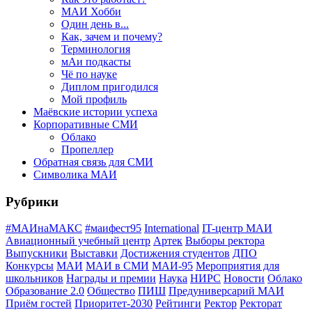
МАИ Хобби
Один день в...
Как, зачем и почему?
Терминология
мАи подкасты
Чё по науке
Диплом пригодился
Мой профиль
Маёвские истории успеха
Корпоративные СМИ
Облако
Пропеллер
Обратная связь для СМИ
Символика МАИ
Рубрики
#МАИнаМАКС
#маифест95
International
IT-центр МАИ
Авиационный учебный центр
Артек
Выборы ректора
Выпускники
Выставки
Достижения студентов
ДПО
Конкурсы
МАИ
МАИ в СМИ
МАИ-95
Мероприятия для
школьников
Награды и премии
Наука
НИРС
Новости
Облако
Образование 2.0
Общество
ПИШ
Предуниверсарий МАИ
Приём гостей
Приоритет-2030
Рейтинги
Ректор
Ректорат