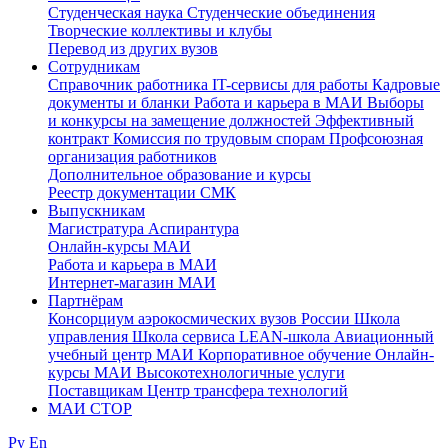
Студенческая наука
Студенческие объединения
Творческие коллективы и клубы
Перевод из других вузов
Сотрудникам
Cправочник работника
IT-сервисы для работы
Кадровые
документы и бланки
Работа и карьера в МАИ
Выборы
и конкурсы на замещение должностей
Эффективный
контракт
Комиссия по трудовым спорам
Профсоюзная
организация работников
Дополнительное образование и курсы
Реестр документации СМК
Выпускникам
Магистратура
Аспирантура
Онлайн-курсы МАИ
Работа и карьера в МАИ
Интернет-магазин МАИ
Партнёрам
Консорциум аэрокосмических вузов России
Школа
управления
Школа сервиса
LEAN-школа
Авиационный
учебный центр МАИ
Корпоративное обучение
Онлайн-
курсы МАИ
Высокотехнологичные услуги
Поставщикам
Центр трансфера технологий
МАИ СТОР
Ру
En