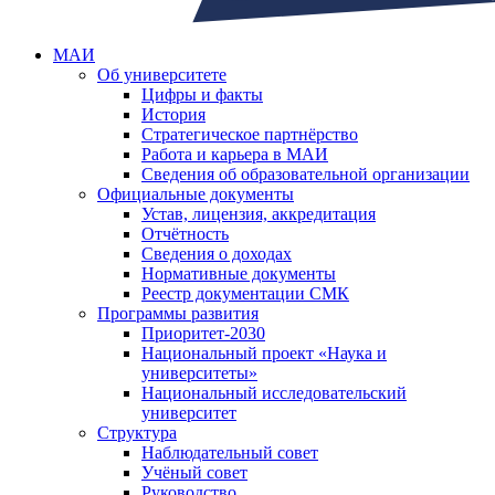
МАИ
Об университете
Цифры и факты
История
Стратегическое партнёрство
Работа и карьера в МАИ
Сведения об образовательной организации
Официальные документы
Устав, лицензия, аккредитация
Отчётность
Сведения о доходах
Нормативные документы
Реестр документации СМК
Программы развития
Приоритет-2030
Национальный проект «Наука и
университеты»
Национальный исследовательский
университет
Структура
Наблюдательный совет
Учёный совет
Руководство