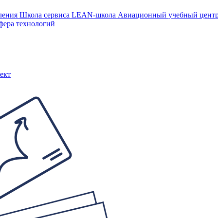
ления
Школа сервиса
LEAN-школа
Авиационный учебный цен
фера технологий
ект