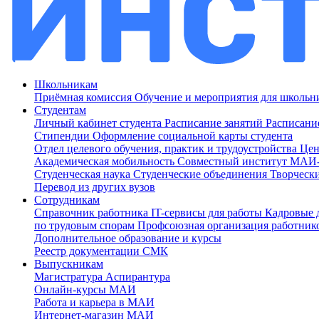
Школьникам
Приёмная комиссия
Обучение и мероприятия для школь
Студентам
Личный кабинет студента
Расписание занятий
Расписани
Стипендии
Оформление социальной карты студента
Отдел целевого обучения, практик и трудоустройства
Цен
Академическая мобильность
Совместный институт МА
Студенческая наука
Студенческие объединения
Творческ
Перевод из других вузов
Сотрудникам
Cправочник работника
IT-сервисы для работы
Кадровые 
по трудовым спорам
Профсоюзная организация работник
Дополнительное образование и курсы
Реестр документации СМК
Выпускникам
Магистратура
Аспирантура
Онлайн-курсы МАИ
Работа и карьера в МАИ
Интернет-магазин МАИ