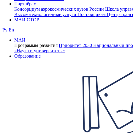
Партнёрам
Консорциум аэрокосмических вузов России
Школа управ
Высокотехнологичные услуги
Поставщикам
Центр транс
МАИ СТОР
Ру
En
МАИ
Программы развития
Приоритет-2030
Национальный про
«Наука и университеты»
Образование