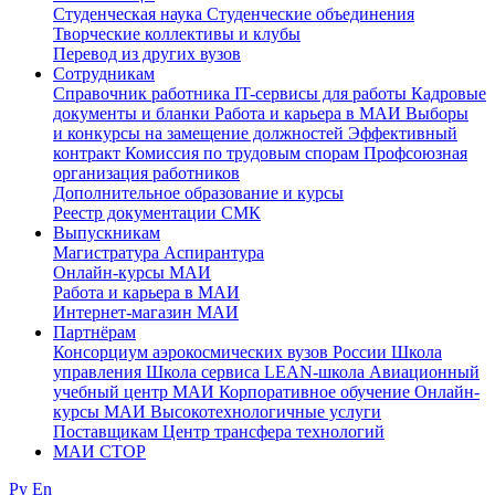
Студенческая наука
Студенческие объединения
Творческие коллективы и клубы
Перевод из других вузов
Сотрудникам
Cправочник работника
IT-сервисы для работы
Кадровые
документы и бланки
Работа и карьера в МАИ
Выборы
и конкурсы на замещение должностей
Эффективный
контракт
Комиссия по трудовым спорам
Профсоюзная
организация работников
Дополнительное образование и курсы
Реестр документации СМК
Выпускникам
Магистратура
Аспирантура
Онлайн-курсы МАИ
Работа и карьера в МАИ
Интернет-магазин МАИ
Партнёрам
Консорциум аэрокосмических вузов России
Школа
управления
Школа сервиса
LEAN-школа
Авиационный
учебный центр МАИ
Корпоративное обучение
Онлайн-
курсы МАИ
Высокотехнологичные услуги
Поставщикам
Центр трансфера технологий
МАИ СТОР
Ру
En