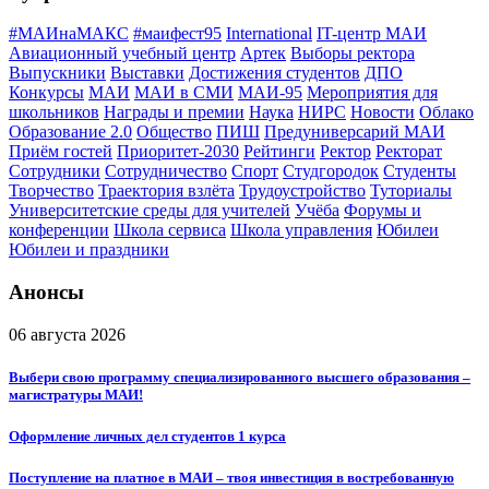
#МАИнаМАКС
#маифест95
International
IT-центр МАИ
Авиационный учебный центр
Артек
Выборы ректора
Выпускники
Выставки
Достижения студентов
ДПО
Конкурсы
МАИ
МАИ в СМИ
МАИ-95
Мероприятия для
школьников
Награды и премии
Наука
НИРС
Новости
Облако
Образование 2.0
Общество
ПИШ
Предуниверсарий МАИ
Приём гостей
Приоритет-2030
Рейтинги
Ректор
Ректорат
Сотрудники
Сотрудничество
Спорт
Студгородок
Студенты
Творчество
Траектория взлёта
Трудоустройство
Туториалы
Университетские среды для учителей
Учёба
Форумы и
конференции
Школа сервиса
Школа управления
Юбилеи
Юбилеи и праздники
Анонсы
06 августа 2026
Выбери свою программу специализированного высшего образования –
магистратуры МАИ!
Оформление личных дел студентов 1 курса
Поступление на платное в МАИ – твоя инвестиция в востребованную