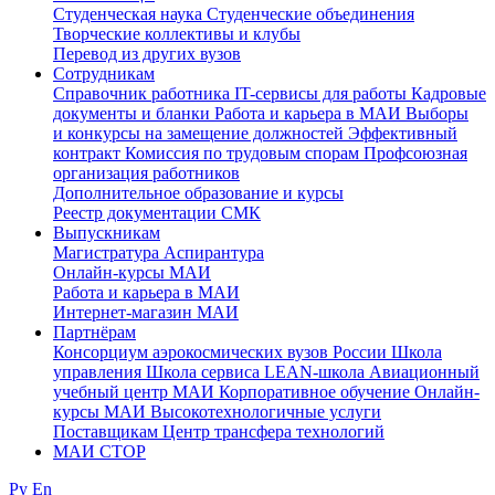
Студенческая наука
Студенческие объединения
Творческие коллективы и клубы
Перевод из других вузов
Сотрудникам
Cправочник работника
IT-сервисы для работы
Кадровые
документы и бланки
Работа и карьера в МАИ
Выборы
и конкурсы на замещение должностей
Эффективный
контракт
Комиссия по трудовым спорам
Профсоюзная
организация работников
Дополнительное образование и курсы
Реестр документации СМК
Выпускникам
Магистратура
Аспирантура
Онлайн-курсы МАИ
Работа и карьера в МАИ
Интернет-магазин МАИ
Партнёрам
Консорциум аэрокосмических вузов России
Школа
управления
Школа сервиса
LEAN-школа
Авиационный
учебный центр МАИ
Корпоративное обучение
Онлайн-
курсы МАИ
Высокотехнологичные услуги
Поставщикам
Центр трансфера технологий
МАИ СТОР
Ру
En