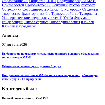
Образование 2.0
Общество
ПИШ
Предуниверсарий МАИ
Приём гостей
Приоритет-2030
Рейтинги
Ректор
Ректорат
Сотрудники
Сотрудничество
Спорт
Студгородок
Студенты
Творчество
Траектория взлёта
Трудоустройство
Туториалы
Университетские среды для учителей
Учёба
Форумы и
конференции
Школа сервиса
Школа управления
Юбилеи
Юбилеи и праздники
Анонсы
07 августа 2026
Выбери свою программу специализированного высшего образования –
магистратуры МАИ!
Оформление личных дел студентов 1 курса
Поступление на платное в МАИ – твоя инвестиция в востребованную
инженерную и IT‑профессию
В этот день было
Первый полет опытного Су-35УБ