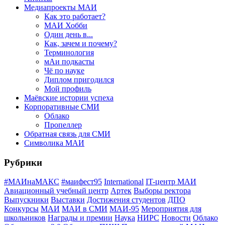
Медиапроекты МАИ
Как это работает?
МАИ Хобби
Один день в...
Как, зачем и почему?
Терминология
мАи подкасты
Чё по науке
Диплом пригодился
Мой профиль
Маёвские истории успеха
Корпоративные СМИ
Облако
Пропеллер
Обратная связь для СМИ
Символика МАИ
Рубрики
#МАИнаМАКС
#маифест95
International
IT-центр МАИ
Авиационный учебный центр
Артек
Выборы ректора
Выпускники
Выставки
Достижения студентов
ДПО
Конкурсы
МАИ
МАИ в СМИ
МАИ-95
Мероприятия для
школьников
Награды и премии
Наука
НИРС
Новости
Облако