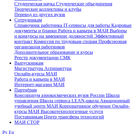
Студенческая наука
Студенческие объединения
Творческие коллективы и клубы
Перевод из других вузов
Сотрудникам
Cправочник работника
IT-сервисы для работы
Кадровые
документы и бланки
Работа и карьера в МАИ
Выборы
и конкурсы на замещение должностей
Эффективный
контракт
Комиссия по трудовым спорам
Профсоюзная
организация работников
Дополнительное образование и курсы
Реестр документации СМК
Выпускникам
Магистратура
Аспирантура
Онлайн-курсы МАИ
Работа и карьера в МАИ
Интернет-магазин МАИ
Партнёрам
Консорциум аэрокосмических вузов России
Школа
управления
Школа сервиса
LEAN-школа
Авиационный
учебный центр МАИ
Корпоративное обучение
Онлайн-
курсы МАИ
Высокотехнологичные услуги
Поставщикам
Центр трансфера технологий
МАИ СТОР
Ру
En