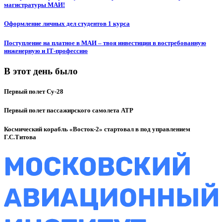
магистратуры МАИ!
Оформление личных дел студентов 1 курса
Поступление на платное в МАИ – твоя инвестиция в востребованную
инженерную и IT‑профессию
В этот день было
Первый полет Су-28
Первый полет пассажирского самолета ATP
Космический корабль «Восток-2» стартовал в под управлением
Г.С.Титова