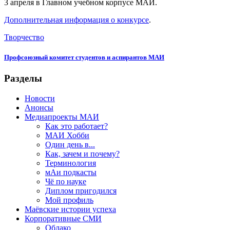
3 апреля в Главном учебном корпусе МАИ.
Дополнительная информация о конкурсе
.
Творчество
Профсоюзный комитет студентов и аспирантов МАИ
Разделы
Новости
Анонсы
Медиапроекты МАИ
Как это работает?
МАИ Хобби
Один день в...
Как, зачем и почему?
Терминология
мАи подкасты
Чё по науке
Диплом пригодился
Мой профиль
Маёвские истории успеха
Корпоративные СМИ
Облако