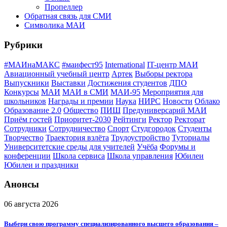
Пропеллер
Обратная связь для СМИ
Символика МАИ
Рубрики
#МАИнаМАКС
#маифест95
International
IT-центр МАИ
Авиационный учебный центр
Артек
Выборы ректора
Выпускники
Выставки
Достижения студентов
ДПО
Конкурсы
МАИ
МАИ в СМИ
МАИ-95
Мероприятия для
школьников
Награды и премии
Наука
НИРС
Новости
Облако
Образование 2.0
Общество
ПИШ
Предуниверсарий МАИ
Приём гостей
Приоритет-2030
Рейтинги
Ректор
Ректорат
Сотрудники
Сотрудничество
Спорт
Студгородок
Студенты
Творчество
Траектория взлёта
Трудоустройство
Туториалы
Университетские среды для учителей
Учёба
Форумы и
конференции
Школа сервиса
Школа управления
Юбилеи
Юбилеи и праздники
Анонсы
06 августа 2026
Выбери свою программу специализированного высшего образования –