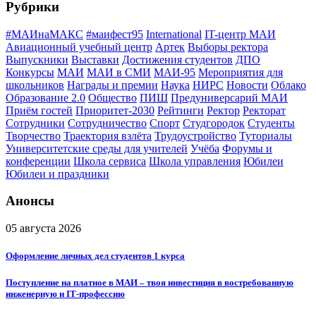
Рубрики
#МАИнаМАКС
#маифест95
International
IT-центр МАИ
Авиационный учебный центр
Артек
Выборы ректора
Выпускники
Выставки
Достижения студентов
ДПО
Конкурсы
МАИ
МАИ в СМИ
МАИ-95
Мероприятия для
школьников
Награды и премии
Наука
НИРС
Новости
Облако
Образование 2.0
Общество
ПИШ
Предуниверсарий МАИ
Приём гостей
Приоритет-2030
Рейтинги
Ректор
Ректорат
Сотрудники
Сотрудничество
Спорт
Студгородок
Студенты
Творчество
Траектория взлёта
Трудоустройство
Туториалы
Университетские среды для учителей
Учёба
Форумы и
конференции
Школа сервиса
Школа управления
Юбилеи
Юбилеи и праздники
Анонсы
05 августа 2026
Оформление личных дел студентов 1 курса
Поступление на платное в МАИ – твоя инвестиция в востребованную
инженерную и IT‑профессию