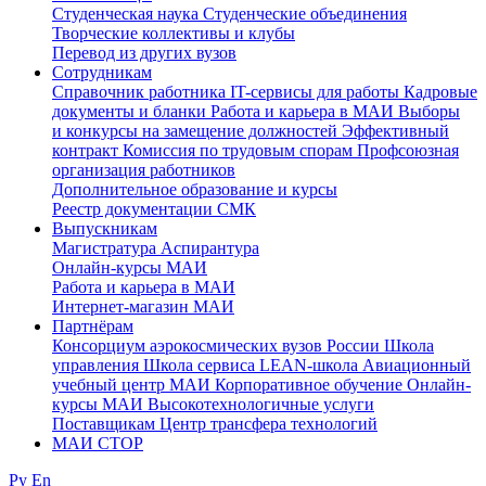
Студенческая наука
Студенческие объединения
Творческие коллективы и клубы
Перевод из других вузов
Сотрудникам
Cправочник работника
IT-сервисы для работы
Кадровые
документы и бланки
Работа и карьера в МАИ
Выборы
и конкурсы на замещение должностей
Эффективный
контракт
Комиссия по трудовым спорам
Профсоюзная
организация работников
Дополнительное образование и курсы
Реестр документации СМК
Выпускникам
Магистратура
Аспирантура
Онлайн-курсы МАИ
Работа и карьера в МАИ
Интернет-магазин МАИ
Партнёрам
Консорциум аэрокосмических вузов России
Школа
управления
Школа сервиса
LEAN-школа
Авиационный
учебный центр МАИ
Корпоративное обучение
Онлайн-
курсы МАИ
Высокотехнологичные услуги
Поставщикам
Центр трансфера технологий
МАИ СТОР
Ру
En