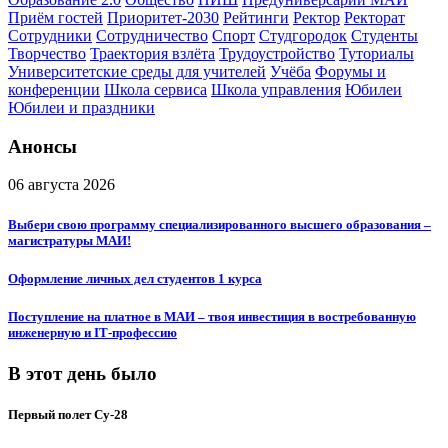
Приём гостей
Приоритет-2030
Рейтинги
Ректор
Ректорат
Сотрудники
Сотрудничество
Спорт
Студгородок
Студенты
Творчество
Траектория взлёта
Трудоустройство
Туториалы
Университетские среды для учителей
Учёба
Форумы и
конференции
Школа сервиса
Школа управления
Юбилеи
Юбилеи и праздники
Анонсы
06 августа 2026
Выбери свою программу специализированного высшего образования –
магистратуры МАИ!
Оформление личных дел студентов 1 курса
Поступление на платное в МАИ – твоя инвестиция в востребованную
инженерную и IT‑профессию
В этот день было
Первый полет Су-28