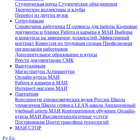
Студенческая наука
Студенческие объединения
Творческие коллективы и клубы
Перевод из других вузов
Сотрудникам
Cправочник работника
IT-сервисы для работы
Кадровые
документы и бланки
Работа и карьера в МАИ
Выборы
и конкурсы на замещение должностей
Эффективный
контракт
Комиссия по трудовым спорам
Профсоюзная
организация работников
Дополнительное образование и курсы
Реестр документации СМК
Выпускникам
Магистратура
Аспирантура
Онлайн-курсы МАИ
Работа и карьера в МАИ
Интернет-магазин МАИ
Партнёрам
Консорциум аэрокосмических вузов России
Школа
управления
Школа сервиса
LEAN-школа
Авиационный
учебный центр МАИ
Корпоративное обучение
Онлайн-
курсы МАИ
Высокотехнологичные услуги
Поставщикам
Центр трансфера технологий
МАИ СТОР
Ру
En