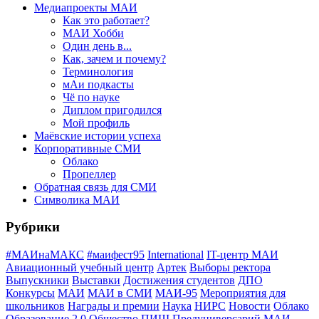
Медиапроекты МАИ
Как это работает?
МАИ Хобби
Один день в...
Как, зачем и почему?
Терминология
мАи подкасты
Чё по науке
Диплом пригодился
Мой профиль
Маёвские истории успеха
Корпоративные СМИ
Облако
Пропеллер
Обратная связь для СМИ
Символика МАИ
Рубрики
#МАИнаМАКС
#маифест95
International
IT-центр МАИ
Авиационный учебный центр
Артек
Выборы ректора
Выпускники
Выставки
Достижения студентов
ДПО
Конкурсы
МАИ
МАИ в СМИ
МАИ-95
Мероприятия для
школьников
Награды и премии
Наука
НИРС
Новости
Облако
Образование 2.0
Общество
ПИШ
Предуниверсарий МАИ