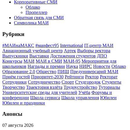
Корпоративные СМИ
Облако
Пропеллер
Обратная связь для СМИ
Символика МАИ
Рубрики
#МАИнаМАКС
#маифест95
International
IT-центр МАИ
Авиационный учебный центр
Артек
Выборы ректора
Выпускники
Выставки
Достижения студентов
ДПО
Конкурсы
МАИ
МАИ в СМИ
МАИ-95
Мероприятия для
школьников
Награды и премии
Наука
НИРС
Новости
Облако
Образование 2.0
Общество
ПИШ
Предуниверсарий МАИ
Приём гостей
Приоритет-2030
Рейтинги
Ректор
Ректорат
Сотрудники
Сотрудничество
Спорт
Студгородок
Студенты
Творчество
Траектория взлёта
Трудоустройство
Туториалы
Университетские среды для учителей
Учёба
Форумы и
конференции
Школа сервиса
Школа управления
Юбилеи
Юбилеи и праздники
Анонсы
07 августа 2026