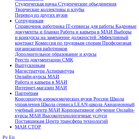
Студенческая наука
Студенческие объединения
Творческие коллективы и клубы
Перевод из других вузов
Сотрудникам
Cправочник работника
IT-сервисы для работы
Кадровые
документы и бланки
Работа и карьера в МАИ
Выборы
и конкурсы на замещение должностей
Эффективный
контракт
Комиссия по трудовым спорам
Профсоюзная
организация работников
Дополнительное образование и курсы
Реестр документации СМК
Выпускникам
Магистратура
Аспирантура
Онлайн-курсы МАИ
Работа и карьера в МАИ
Интернет-магазин МАИ
Партнёрам
Консорциум аэрокосмических вузов России
Школа
управления
Школа сервиса
LEAN-школа
Авиационный
учебный центр МАИ
Корпоративное обучение
Онлайн-
курсы МАИ
Высокотехнологичные услуги
Поставщикам
Центр трансфера технологий
МАИ СТОР
Ру
En