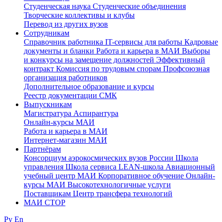
Студенческая наука
Студенческие объединения
Творческие коллективы и клубы
Перевод из других вузов
Сотрудникам
Cправочник работника
IT-сервисы для работы
Кадровые
документы и бланки
Работа и карьера в МАИ
Выборы
и конкурсы на замещение должностей
Эффективный
контракт
Комиссия по трудовым спорам
Профсоюзная
организация работников
Дополнительное образование и курсы
Реестр документации СМК
Выпускникам
Магистратура
Аспирантура
Онлайн-курсы МАИ
Работа и карьера в МАИ
Интернет-магазин МАИ
Партнёрам
Консорциум аэрокосмических вузов России
Школа
управления
Школа сервиса
LEAN-школа
Авиационный
учебный центр МАИ
Корпоративное обучение
Онлайн-
курсы МАИ
Высокотехнологичные услуги
Поставщикам
Центр трансфера технологий
МАИ СТОР
Ру
En