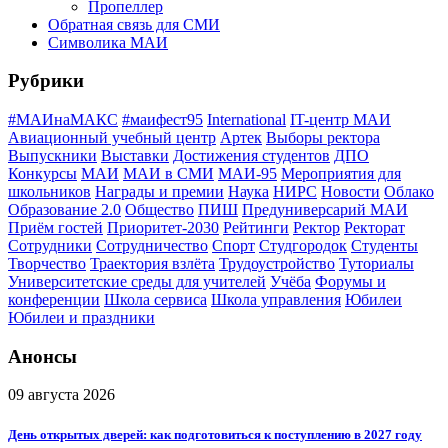
Пропеллер
Обратная связь для СМИ
Символика МАИ
Рубрики
#МАИнаМАКС
#маифест95
International
IT-центр МАИ
Авиационный учебный центр
Артек
Выборы ректора
Выпускники
Выставки
Достижения студентов
ДПО
Конкурсы
МАИ
МАИ в СМИ
МАИ-95
Мероприятия для
школьников
Награды и премии
Наука
НИРС
Новости
Облако
Образование 2.0
Общество
ПИШ
Предуниверсарий МАИ
Приём гостей
Приоритет-2030
Рейтинги
Ректор
Ректорат
Сотрудники
Сотрудничество
Спорт
Студгородок
Студенты
Творчество
Траектория взлёта
Трудоустройство
Туториалы
Университетские среды для учителей
Учёба
Форумы и
конференции
Школа сервиса
Школа управления
Юбилеи
Юбилеи и праздники
Анонсы
09 августа 2026
День открытых дверей: как подготовиться к поступлению в 2027 году