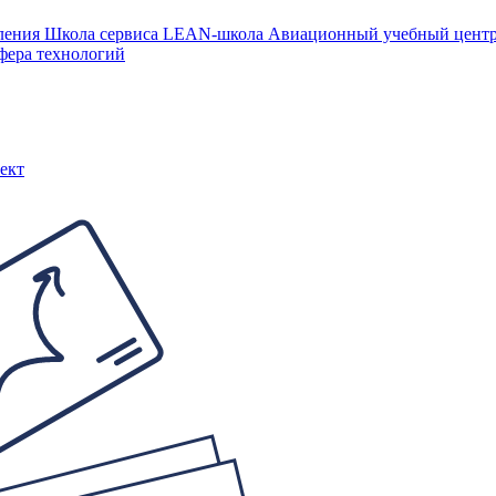
ления
Школа сервиса
LEAN-школа
Авиационный учебный цен
фера технологий
ект