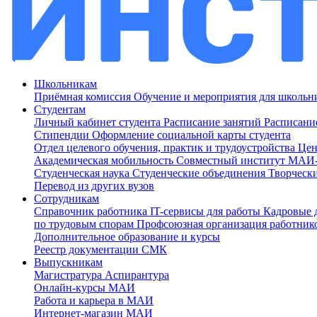
Школьникам
Приёмная комиссия
Обучение и мероприятия для школь
Студентам
Личный кабинет студента
Расписание занятий
Расписани
Стипендии
Оформление социальной карты студента
Отдел целевого обучения, практик и трудоустройства
Цен
Академическая мобильность
Совместный институт МА
Студенческая наука
Студенческие объединения
Творческ
Перевод из других вузов
Сотрудникам
Cправочник работника
IT-сервисы для работы
Кадровые 
по трудовым спорам
Профсоюзная организация работник
Дополнительное образование и курсы
Реестр документации СМК
Выпускникам
Магистратура
Аспирантура
Онлайн-курсы МАИ
Работа и карьера в МАИ
Интернет-магазин МАИ