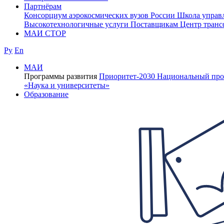
Партнёрам
Консорциум аэрокосмических вузов России
Школа управ
Высокотехнологичные услуги
Поставщикам
Центр транс
МАИ СТОР
Ру
En
МАИ
Программы развития
Приоритет-2030
Национальный про
«Наука и университеты»
Образование