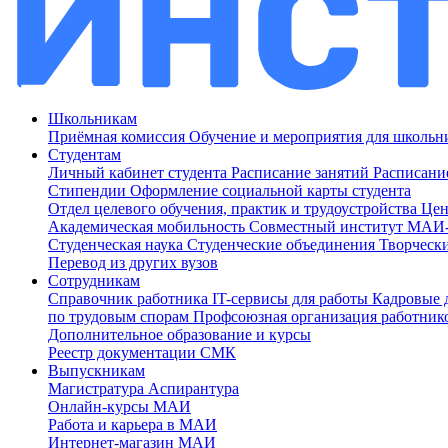
Школьникам
Приёмная комиссия
Обучение и мероприятия для школь
Студентам
Личный кабинет студента
Расписание занятий
Расписани
Стипендии
Оформление социальной карты студента
Отдел целевого обучения, практик и трудоустройства
Цен
Академическая мобильность
Совместный институт МА
Студенческая наука
Студенческие объединения
Творческ
Перевод из других вузов
Сотрудникам
Cправочник работника
IT-сервисы для работы
Кадровые 
по трудовым спорам
Профсоюзная организация работник
Дополнительное образование и курсы
Реестр документации СМК
Выпускникам
Магистратура
Аспирантура
Онлайн-курсы МАИ
Работа и карьера в МАИ
Интернет-магазин МАИ