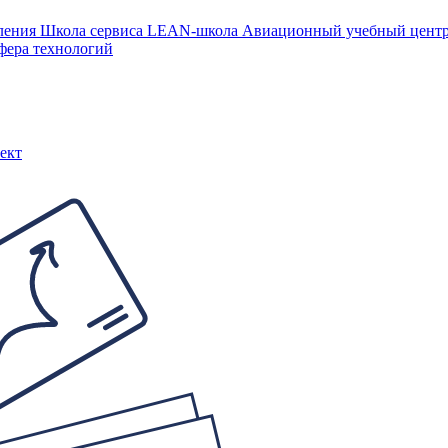
ления
Школа сервиса
LEAN-школа
Авиационный учебный цен
фера технологий
ект