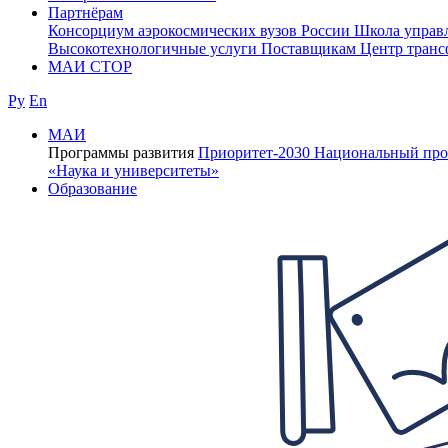
Партнёрам
Консорциум аэрокосмических вузов России
Школа управ
Высокотехнологичные услуги
Поставщикам
Центр транс
МАИ СТОР
Ру
En
МАИ
Программы развития
Приоритет-2030
Национальный про
«Наука и университеты»
Образование