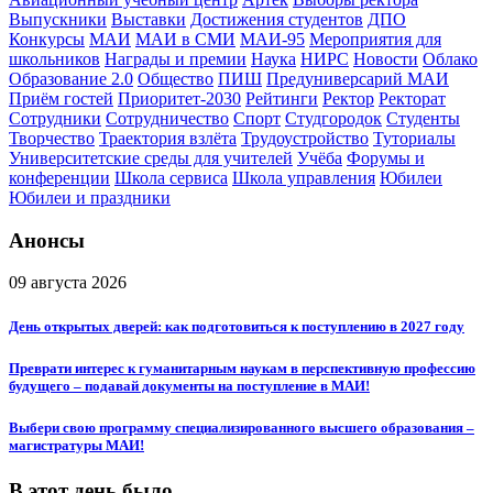
Выпускники
Выставки
Достижения студентов
ДПО
Конкурсы
МАИ
МАИ в СМИ
МАИ-95
Мероприятия для
школьников
Награды и премии
Наука
НИРС
Новости
Облако
Образование 2.0
Общество
ПИШ
Предуниверсарий МАИ
Приём гостей
Приоритет-2030
Рейтинги
Ректор
Ректорат
Сотрудники
Сотрудничество
Спорт
Студгородок
Студенты
Творчество
Траектория взлёта
Трудоустройство
Туториалы
Университетские среды для учителей
Учёба
Форумы и
конференции
Школа сервиса
Школа управления
Юбилеи
Юбилеи и праздники
Анонсы
09 августа 2026
День открытых дверей: как подготовиться к поступлению в 2027 году
Преврати интерес к гуманитарным наукам в перспективную профессию
будущего – подавай документы на поступление в МАИ!
Выбери свою программу специализированного высшего образования –
магистратуры МАИ!
В этот день было