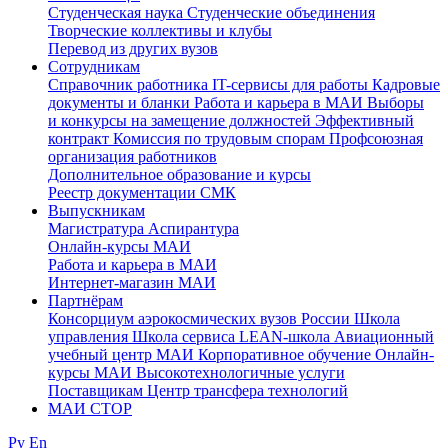
Студенческая наука
Студенческие объединения
Творческие коллективы и клубы
Перевод из других вузов
Сотрудникам
Cправочник работника
IT-сервисы для работы
Кадровые
документы и бланки
Работа и карьера в МАИ
Выборы
и конкурсы на замещение должностей
Эффективный
контракт
Комиссия по трудовым спорам
Профсоюзная
организация работников
Дополнительное образование и курсы
Реестр документации СМК
Выпускникам
Магистратура
Аспирантура
Онлайн-курсы МАИ
Работа и карьера в МАИ
Интернет-магазин МАИ
Партнёрам
Консорциум аэрокосмических вузов России
Школа
управления
Школа сервиса
LEAN-школа
Авиационный
учебный центр МАИ
Корпоративное обучение
Онлайн-
курсы МАИ
Высокотехнологичные услуги
Поставщикам
Центр трансфера технологий
МАИ СТОР
Ру
En