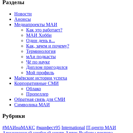
Разделы
Новости
Анонсы
Медиапроекты МАИ
Как это работает?
МАИ Хобби
Один день в...
Как, зачем и почему?
Терминология
мАи подкасты
Чё по науке
Диплом пригодился
Мой профиль
Маёвские истории успеха
Корпоративные СМИ
Облако
Пропеллер
Обратная связь для СМИ
Символика МАИ
Рубрики
#МАИнаМАКС
#маифест95
International
IT-центр МАИ
Авиационный учебный центр
Артек
Выборы ректора