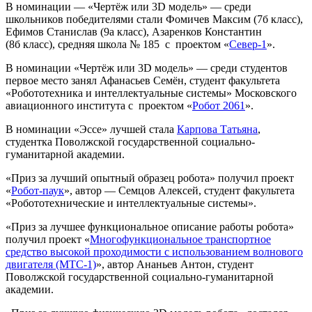
В номинации — «Чертёж или 3D модель» — среди
школьников победителями стали Фомичев Максим (7б класс),
Ефимов Станислав (9а класс), Азаренков Константин
(8б класс), средняя школа № 185 с проектом «
Север-1
».
В номинации «Чертёж или 3D модель» — среди студентов
первое место занял Афанасьев Семён, студент факультета
«Робототехника и интеллектуальные системы» Московского
авиационного института с проектом «
Робот 2061
».
В номинации «Эссе» лучшей стала
Карпова Татьяна
,
студентка Поволжской государственной социально-
гуманитарной академии.
«Приз за лучший опытный образец робота» получил проект
«
Робот-паук
», автор — Семцов Алексей, студент факультета
«Робототехнические и интеллектуальные системы».
«Приз за лучшее функциональное описание работы робота»
получил проект «
Многофункциональное транспортное
средство высокой проходимости с использованием волнового
двигателя (МТС-1)
», автор Ананьев Антон, студент
Поволжской государственной социально-гуманитарной
академии.