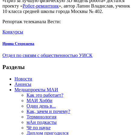
«Приз за лучшую физическую 3D модель робота» достался
проекту «
Робот-ремонтник
», автор Лапин Владислав, ученик
10 класса средней школы города Москвы № 402.
Репортаж телеканала Вести:
Конкурсы
Ирина Сторожева
Отдел по связям с общественностью УИСК
Разделы
Новости
Анонсы
Медиапроекты МАИ
Как это работает?
МАИ Хобби
Один день в...
Как, зачем и почему?
Терминология
мАи подкасты
Чё по науке
Диплом пригодился