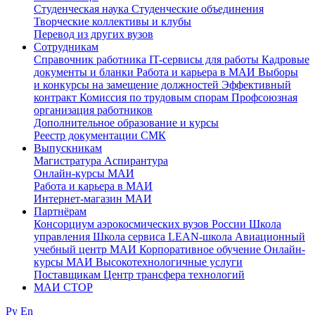
Студенческая наука
Студенческие объединения
Творческие коллективы и клубы
Перевод из других вузов
Сотрудникам
Cправочник работника
IT-сервисы для работы
Кадровые
документы и бланки
Работа и карьера в МАИ
Выборы
и конкурсы на замещение должностей
Эффективный
контракт
Комиссия по трудовым спорам
Профсоюзная
организация работников
Дополнительное образование и курсы
Реестр документации СМК
Выпускникам
Магистратура
Аспирантура
Онлайн-курсы МАИ
Работа и карьера в МАИ
Интернет-магазин МАИ
Партнёрам
Консорциум аэрокосмических вузов России
Школа
управления
Школа сервиса
LEAN-школа
Авиационный
учебный центр МАИ
Корпоративное обучение
Онлайн-
курсы МАИ
Высокотехнологичные услуги
Поставщикам
Центр трансфера технологий
МАИ СТОР
Ру
En