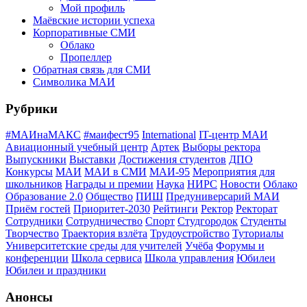
Мой профиль
Маёвские истории успеха
Корпоративные СМИ
Облако
Пропеллер
Обратная связь для СМИ
Символика МАИ
Рубрики
#МАИнаМАКС
#маифест95
International
IT-центр МАИ
Авиационный учебный центр
Артек
Выборы ректора
Выпускники
Выставки
Достижения студентов
ДПО
Конкурсы
МАИ
МАИ в СМИ
МАИ-95
Мероприятия для
школьников
Награды и премии
Наука
НИРС
Новости
Облако
Образование 2.0
Общество
ПИШ
Предуниверсарий МАИ
Приём гостей
Приоритет-2030
Рейтинги
Ректор
Ректорат
Сотрудники
Сотрудничество
Спорт
Студгородок
Студенты
Творчество
Траектория взлёта
Трудоустройство
Туториалы
Университетские среды для учителей
Учёба
Форумы и
конференции
Школа сервиса
Школа управления
Юбилеи
Юбилеи и праздники
Анонсы