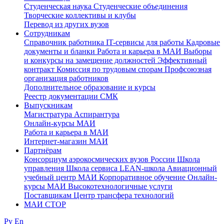
Студенческая наука
Студенческие объединения
Творческие коллективы и клубы
Перевод из других вузов
Сотрудникам
Cправочник работника
IT-сервисы для работы
Кадровые
документы и бланки
Работа и карьера в МАИ
Выборы
и конкурсы на замещение должностей
Эффективный
контракт
Комиссия по трудовым спорам
Профсоюзная
организация работников
Дополнительное образование и курсы
Реестр документации СМК
Выпускникам
Магистратура
Аспирантура
Онлайн-курсы МАИ
Работа и карьера в МАИ
Интернет-магазин МАИ
Партнёрам
Консорциум аэрокосмических вузов России
Школа
управления
Школа сервиса
LEAN-школа
Авиационный
учебный центр МАИ
Корпоративное обучение
Онлайн-
курсы МАИ
Высокотехнологичные услуги
Поставщикам
Центр трансфера технологий
МАИ СТОР
Ру
En