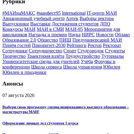
Рубрики
#МАИнаМАКС
#маифест95
International
IT-центр МАИ
Авиационный учебный центр
Артек
Выборы ректора
Выпускники
Выставки
Достижения студентов
ДПО
Конкурсы
МАИ
МАИ в СМИ
МАИ-95
Мероприятия для
школьников
Награды и премии
Наука
НИРС
Новости
Облако
Образование 2.0
Общество
ПИШ
Предуниверсарий МАИ
Приём гостей
Приоритет-2030
Рейтинги
Ректор
Ректорат
Сотрудники
Сотрудничество
Спорт
Студгородок
Студенты
Творчество
Траектория взлёта
Трудоустройство
Туториалы
Университетские среды для учителей
Учёба
Форумы и
конференции
Школа сервиса
Школа управления
Юбилеи
Юбилеи и праздники
Анонсы
07 августа 2026
Выбери свою программу специализированного высшего образования –
магистратуры МАИ!
Оформление личных дел студентов 1 курса