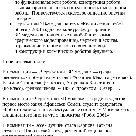
по функциональности робота, конструкция робота,
а так же оригинальность и креативность выполнения
работы. Приветствуется текстовое описание рисунка
автором.
Чертёж или 3D-модель на тему «Космические роботы
образца 2061 года»: на конкурс будут приняты
3D модели (выполненные в любой программе
графического моделирования), чертежи и эскизы,
отражающие мнение автора о внешнем виде
и конструкции космических роботов будущего.
Победителями стали:
В номинации — «Чертёж или 3D модель» — среди
школьников победителями стали Фомичев Максим (7б класс),
Ефимов Станислав (9а класс), Азаренков Константин
(8б класс), средняя школа № 185 с проектом «Север-1».
В номинации «Чертёж или 3D модель» — среди студентов
первое место занял Афанасьев Семён, студент факультета
«Робототехника и интеллектуальные системы» Московского
авиационного института с проектом «Робот 2061».
В номинации «Эссе» лучшей стала Карпова Татьяна,
студентка Поволжской государственной социально-