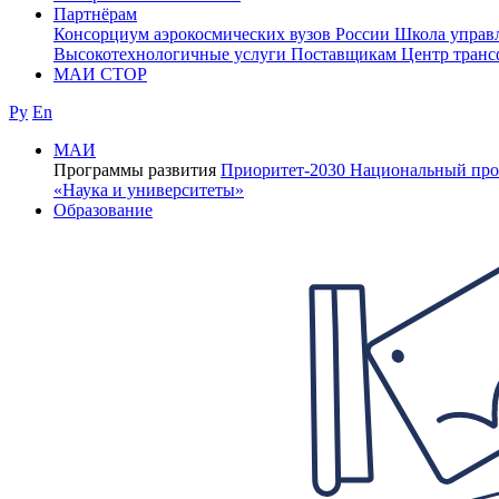
Партнёрам
Консорциум аэрокосмических вузов России
Школа управ
Высокотехнологичные услуги
Поставщикам
Центр транс
МАИ СТОР
Ру
En
МАИ
Программы развития
Приоритет-2030
Национальный про
«Наука и университеты»
Образование