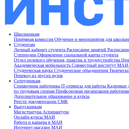
Школьникам
Приёмная комиссия
Обучение и мероприятия для школь
Студентам
Личный кабинет студента
Расписание занятий
Расписани
Стипендии
Оформление социальной карты студента
Отдел целевого обучения, практик и трудоустройства
Цен
Академическая мобильность
Совместный институт МА
Студенческая наука
Студенческие объединения
Творческ
Перевод из других вузов
Сотрудникам
Cправочник работника
IT-сервисы для работы
Кадровые 
по трудовым спорам
Профсоюзная организация работник
Дополнительное образование и курсы
Реестр документации СМК
Выпускникам
Магистратура
Аспирантура
Онлайн-курсы МАИ
Работа и карьера в МАИ
Интернет-магазин МАИ