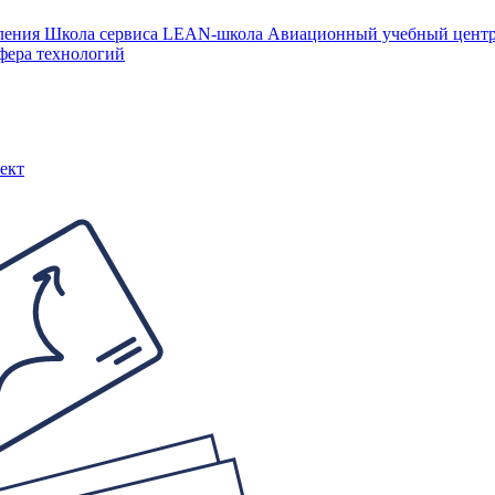
ления
Школа сервиса
LEAN-школа
Авиационный учебный цен
фера технологий
ект