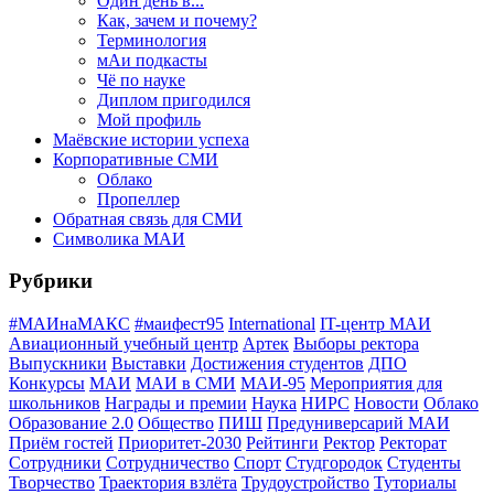
Один день в...
Как, зачем и почему?
Терминология
мАи подкасты
Чё по науке
Диплом пригодился
Мой профиль
Маёвские истории успеха
Корпоративные СМИ
Облако
Пропеллер
Обратная связь для СМИ
Символика МАИ
Рубрики
#МАИнаМАКС
#маифест95
International
IT-центр МАИ
Авиационный учебный центр
Артек
Выборы ректора
Выпускники
Выставки
Достижения студентов
ДПО
Конкурсы
МАИ
МАИ в СМИ
МАИ-95
Мероприятия для
школьников
Награды и премии
Наука
НИРС
Новости
Облако
Образование 2.0
Общество
ПИШ
Предуниверсарий МАИ
Приём гостей
Приоритет-2030
Рейтинги
Ректор
Ректорат
Сотрудники
Сотрудничество
Спорт
Студгородок
Студенты
Творчество
Траектория взлёта
Трудоустройство
Туториалы