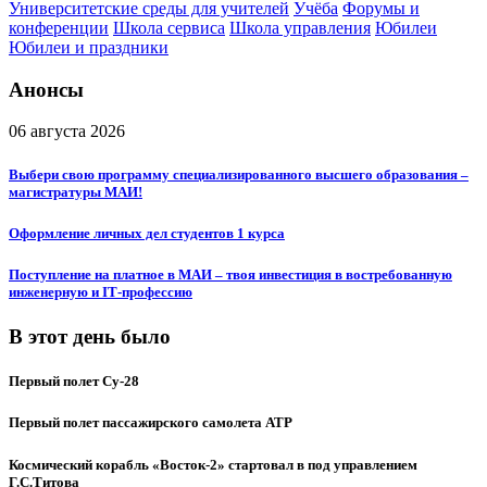
Университетские среды для учителей
Учёба
Форумы и
конференции
Школа сервиса
Школа управления
Юбилеи
Юбилеи и праздники
Анонсы
06 августа 2026
Выбери свою программу специализированного высшего образования –
магистратуры МАИ!
Оформление личных дел студентов 1 курса
Поступление на платное в МАИ – твоя инвестиция в востребованную
инженерную и IT‑профессию
В этот день было
Первый полет Су-28
Первый полет пассажирского самолета ATP
Космический корабль «Восток-2» стартовал в под управлением
Г.С.Титова