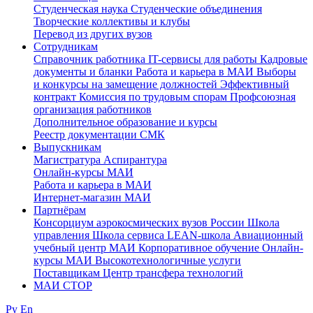
Студенческая наука
Студенческие объединения
Творческие коллективы и клубы
Перевод из других вузов
Сотрудникам
Cправочник работника
IT-сервисы для работы
Кадровые
документы и бланки
Работа и карьера в МАИ
Выборы
и конкурсы на замещение должностей
Эффективный
контракт
Комиссия по трудовым спорам
Профсоюзная
организация работников
Дополнительное образование и курсы
Реестр документации СМК
Выпускникам
Магистратура
Аспирантура
Онлайн-курсы МАИ
Работа и карьера в МАИ
Интернет-магазин МАИ
Партнёрам
Консорциум аэрокосмических вузов России
Школа
управления
Школа сервиса
LEAN-школа
Авиационный
учебный центр МАИ
Корпоративное обучение
Онлайн-
курсы МАИ
Высокотехнологичные услуги
Поставщикам
Центр трансфера технологий
МАИ СТОР
Ру
En