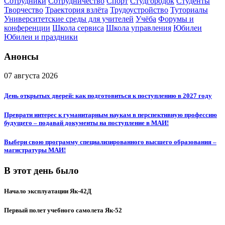
Сотрудники
Сотрудничество
Спорт
Студгородок
Студенты
Творчество
Траектория взлёта
Трудоустройство
Туториалы
Университетские среды для учителей
Учёба
Форумы и
конференции
Школа сервиса
Школа управления
Юбилеи
Юбилеи и праздники
Анонсы
07 августа 2026
День открытых дверей: как подготовиться к поступлению в 2027 году
Преврати интерес к гуманитарным наукам в перспективную профессию
будущего – подавай документы на поступление в МАИ!
Выбери свою программу специализированного высшего образования –
магистратуры МАИ!
В этот день было
Начало эксплуатации Як-42Д
Первый полет учебного самолета Як-52