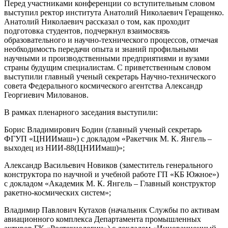
Перед участниками конференции со вступительным словом
выступил ректор института Анатолий Николаевич Геращенко.
Анатолий Николаевич рассказал о том, как проходит
подготовка студентов, подчеркнул взаимосвязь
образовательного и научно-технического процессов, отмечая
необходимость передачи опыта и знаний профильными
научными и производственными предприятиями и вузами
страны будущим специалистам. С приветственным словом
выступили главный ученый секретарь Научно-технического
совета Федерального космического агентства Александр
Георгиевич Милованов.
В рамках пленарного заседания выступили:
Борис Владимирович Бодин (главный ученый секретарь
ФГУП «ЦНИИмаш») с докладом «Ракетчик М. К. Янгель –
выходец из НИИ-88(ЦНИИмаш)»;
Александр Васильевич Новиков (заместитель генерального
конструктора по научной и учебной работе ГП «КБ Южное»)
с докладом «Академик М. К. Янгель – Главный конструктор
ракетно-космических систем»;
Владимир Павлович Кутахов (начальник Службы по активам
авиационного комплекса Департамента промышленных