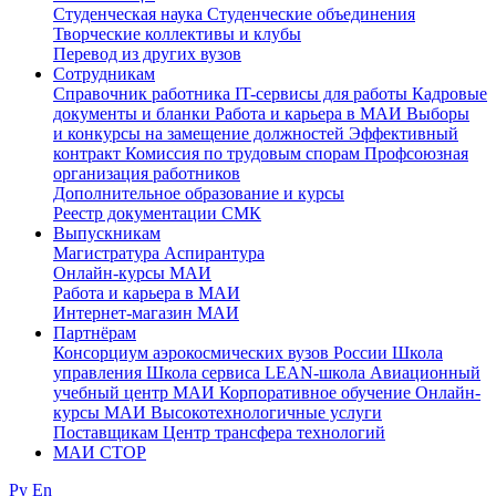
Студенческая наука
Студенческие объединения
Творческие коллективы и клубы
Перевод из других вузов
Сотрудникам
Cправочник работника
IT-сервисы для работы
Кадровые
документы и бланки
Работа и карьера в МАИ
Выборы
и конкурсы на замещение должностей
Эффективный
контракт
Комиссия по трудовым спорам
Профсоюзная
организация работников
Дополнительное образование и курсы
Реестр документации СМК
Выпускникам
Магистратура
Аспирантура
Онлайн-курсы МАИ
Работа и карьера в МАИ
Интернет-магазин МАИ
Партнёрам
Консорциум аэрокосмических вузов России
Школа
управления
Школа сервиса
LEAN-школа
Авиационный
учебный центр МАИ
Корпоративное обучение
Онлайн-
курсы МАИ
Высокотехнологичные услуги
Поставщикам
Центр трансфера технологий
МАИ СТОР
Ру
En