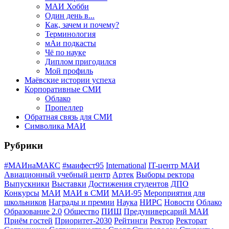
МАИ Хобби
Один день в...
Как, зачем и почему?
Терминология
мАи подкасты
Чё по науке
Диплом пригодился
Мой профиль
Маёвские истории успеха
Корпоративные СМИ
Облако
Пропеллер
Обратная связь для СМИ
Символика МАИ
Рубрики
#МАИнаМАКС
#маифест95
International
IT-центр МАИ
Авиационный учебный центр
Артек
Выборы ректора
Выпускники
Выставки
Достижения студентов
ДПО
Конкурсы
МАИ
МАИ в СМИ
МАИ-95
Мероприятия для
школьников
Награды и премии
Наука
НИРС
Новости
Облако
Образование 2.0
Общество
ПИШ
Предуниверсарий МАИ
Приём гостей
Приоритет-2030
Рейтинги
Ректор
Ректорат