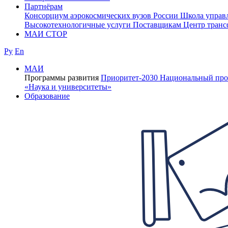
Партнёрам
Консорциум аэрокосмических вузов России
Школа управ
Высокотехнологичные услуги
Поставщикам
Центр транс
МАИ СТОР
Ру
En
МАИ
Программы развития
Приоритет-2030
Национальный про
«Наука и университеты»
Образование