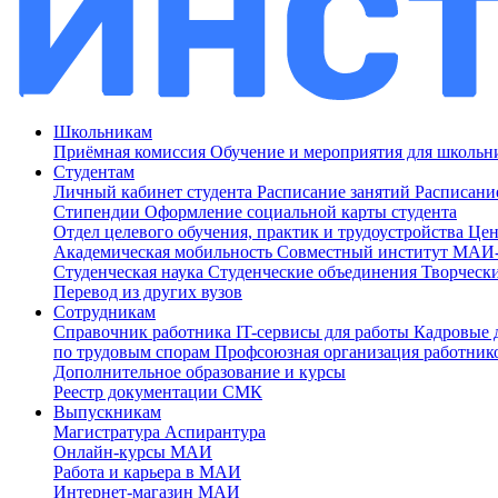
Школьникам
Приёмная комиссия
Обучение и мероприятия для школь
Студентам
Личный кабинет студента
Расписание занятий
Расписани
Стипендии
Оформление социальной карты студента
Отдел целевого обучения, практик и трудоустройства
Цен
Академическая мобильность
Совместный институт МА
Студенческая наука
Студенческие объединения
Творческ
Перевод из других вузов
Сотрудникам
Cправочник работника
IT-сервисы для работы
Кадровые 
по трудовым спорам
Профсоюзная организация работник
Дополнительное образование и курсы
Реестр документации СМК
Выпускникам
Магистратура
Аспирантура
Онлайн-курсы МАИ
Работа и карьера в МАИ
Интернет-магазин МАИ