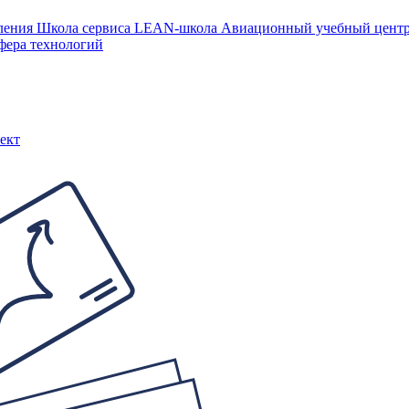
ления
Школа сервиса
LEAN-школа
Авиационный учебный цен
фера технологий
ект