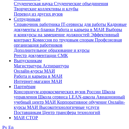
Студенческая наука
Студенческие объединения
Творческие коллективы и клубы
Перевод из других вузов
Сотрудникам
Cправочник работника
IT-сервисы для работы
Кадровые
документы и бланки
Работа и карьера в МАИ
Выборы
и конкурсы на замещение должностей
Эффективный
контракт
Комиссия по трудовым спорам
Профсоюзная
организация работников
Дополнительное образование и курсы
Реестр документации СМК
Выпускникам
Магистратура
Аспирантура
Онлайн-курсы МАИ
Работа и карьера в МАИ
Интернет-магазин МАИ
Партнёрам
Консорциум аэрокосмических вузов России
Школа
управления
Школа сервиса
LEAN-школа
Авиационный
учебный центр МАИ
Корпоративное обучение
Онлайн-
курсы МАИ
Высокотехнологичные услуги
Поставщикам
Центр трансфера технологий
МАИ СТОР
Ру
En