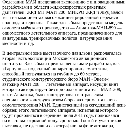
Федерации МАИ представил экспозицию с инновационными
разработками в области жидкоскоростных ракетных
двигателей: ЖРД-МТ-МАИ-200, МИКРО-ЖРД и ЖРД малой
тяги на компонентах высококонцентрированной перекиси
водорода и керосина. Также здесь была представлена модель
самолета маёвского производства — Авиатика-МАИ-890 —
одноместного летательного аппарата, предназначенного для
авиатуризма, тренировочных полётов, патрулирования
местности и т.д.
В центральной зоне выставочного павильона располагалась
вторая часть экспозиции Московского авиационного
института. Здесь были представлены такие разработки, как
«Гарпун» — подводный аппарат проницаемого типа,
способный погружаться на глубину до 60 метров,
студенческого конструкторского бюро МАИ «Океан»;
автожир МАИ-208 — летательный аппарат, несущий винт
которого авторотирует без привода от двигателя. МАИ-208,
как и Авиатика, был сконструирован в отраслевом
специальном конструкторском бюро экспериментального
самолетостроения МАИ. Единственный на сегодняшний день
образец этого летательного аппарата, испытания которого
будут проводиться в середине июля 2011 года, пользовался
на выставке огромной популярностью. Гостей и участников
выставки, не сделавших фотографию на фоне автожира,