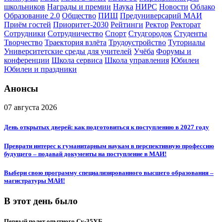
школьников
Награды и премии
Наука
НИРС
Новости
Облако
Образование 2.0
Общество
ПИШ
Предуниверсарий МАИ
Приём гостей
Приоритет-2030
Рейтинги
Ректор
Ректорат
Сотрудники
Сотрудничество
Спорт
Студгородок
Студенты
Творчество
Траектория взлёта
Трудоустройство
Туториалы
Университетские среды для учителей
Учёба
Форумы и
конференции
Школа сервиса
Школа управления
Юбилеи
Юбилеи и праздники
Анонсы
07 августа 2026
День открытых дверей: как подготовиться к поступлению в 2027 году
Преврати интерес к гуманитарным наукам в перспективную профессию
будущего – подавай документы на поступление в МАИ!
Выбери свою программу специализированного высшего образования –
магистратуры МАИ!
В этот день было
Первый полет опытного Су-35УБ