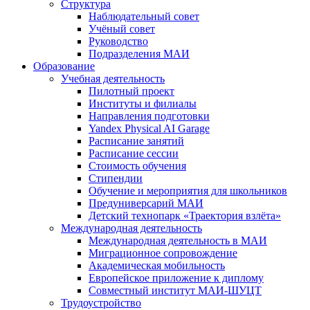
Структура
Наблюдательный совет
Учёный совет
Руководство
Подразделения МАИ
Образование
Учебная деятельность
Пилотный проект
Институты и филиалы
Направления подготовки
Yandex Physical AI Garage
Расписание занятий
Расписание сессии
Стоимость обучения
Стипендии
Обучение и мероприятия для школьников
Предуниверсарий МАИ
Детский технопарк «Траектория взлёта»
Международная деятельность
Международная деятельность в МАИ
Миграционное сопровождение
Академическая мобильность
Европейское приложение к диплому
Совместный институт МАИ-ШУЦТ
Трудоустройство