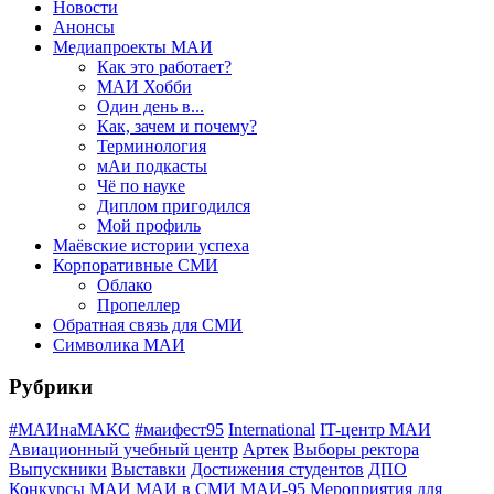
Новости
Анонсы
Медиапроекты МАИ
Как это работает?
МАИ Хобби
Один день в...
Как, зачем и почему?
Терминология
мАи подкасты
Чё по науке
Диплом пригодился
Мой профиль
Маёвские истории успеха
Корпоративные СМИ
Облако
Пропеллер
Обратная связь для СМИ
Символика МАИ
Рубрики
#МАИнаМАКС
#маифест95
International
IT-центр МАИ
Авиационный учебный центр
Артек
Выборы ректора
Выпускники
Выставки
Достижения студентов
ДПО
Конкурсы
МАИ
МАИ в СМИ
МАИ-95
Мероприятия для