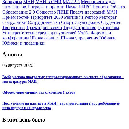
Конкурсы
МАИ
МАИ в СМИ
МАИ-95
Мероприятия для
школьников
Награды и премии
Наука
НИРС
Новости
Облако
Образование 2.0
Общество
ПИШ
Предуниверсарий МАИ
Приём гостей
Приоритет-2030
Рейтинги
Ректор
Ректорат
Сотрудники
Сотрудничество
Спорт
Студгородок
Студенты
Творчество
Траектория взлёта
Трудоустройство
Туториалы
Университетские среды для учителей
Учёба
Форумы и
конференции
Школа сервиса
Школа управления
Юбилеи
Юбилеи и праздники
Анонсы
06 августа 2026
Выбери свою программу специализированного высшего образования –
магистратуры МАИ!
Оформление личных дел студентов 1 курса
Поступление на платное в МАИ – твоя инвестиция в востребованную
инженерную и IT‑профессию
В этот день было