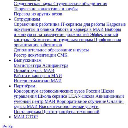
Студенческая наука
Студенческие объединения
Творческие коллективы и клубы
Перевод из других вузов
Сотрудникам
Cправочник работника
IT-сервисы для работы
Кадровые
документы и бланки
Работа и карьера в МАИ
Выборы
и конкурсы на замещение должностей
Эффективный
контракт
Комиссия по трудовым спорам
Профсоюзная
организация работников
Дополнительное образование и курсы
Реестр документации СМК
Выпускникам
Магистратура
Аспирантура
Онлайн-курсы МАИ
Работа и карьера в МАИ
Интернет-магазин МАИ
Партнёрам
Консорциум аэрокосмических вузов России
Школа
управления
Школа сервиса
LEAN-школа
Авиационный
учебный центр МАИ
Корпоративное обучение
Онлайн-
курсы МАИ
Высокотехнологичные услуги
Поставщикам
Центр трансфера технологий
МАИ СТОР
Ру
En