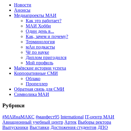
Новости
Анонсы
Медиапроекты МАИ
Как это работает?
МАИ Хобби
Один день в...
Как, зачем и почему?
Терминология
мАи подкасты
Чё по науке
Диплом пригодился
Мой профиль
Маёвские истории успеха
Корпоративные СМИ
Облако
Пропеллер
Обратная связь для СМИ
Символика МАИ
Рубрики
#МАИнаМАКС
#маифест95
International
IT-центр МАИ
Авиационный учебный центр
Артек
Выборы ректора
Выпускники
Выставки
Достижения студентов
ДПО