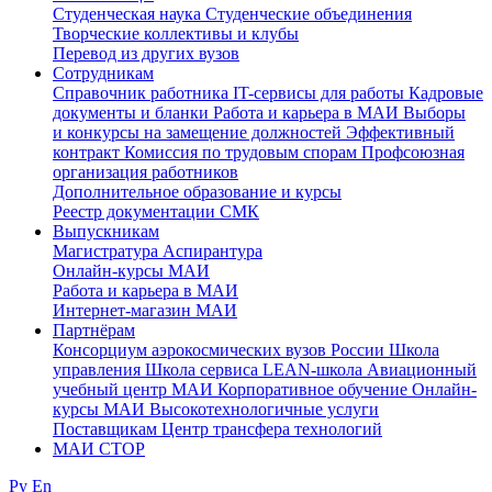
Студенческая наука
Студенческие объединения
Творческие коллективы и клубы
Перевод из других вузов
Сотрудникам
Cправочник работника
IT-сервисы для работы
Кадровые
документы и бланки
Работа и карьера в МАИ
Выборы
и конкурсы на замещение должностей
Эффективный
контракт
Комиссия по трудовым спорам
Профсоюзная
организация работников
Дополнительное образование и курсы
Реестр документации СМК
Выпускникам
Магистратура
Аспирантура
Онлайн-курсы МАИ
Работа и карьера в МАИ
Интернет-магазин МАИ
Партнёрам
Консорциум аэрокосмических вузов России
Школа
управления
Школа сервиса
LEAN-школа
Авиационный
учебный центр МАИ
Корпоративное обучение
Онлайн-
курсы МАИ
Высокотехнологичные услуги
Поставщикам
Центр трансфера технологий
МАИ СТОР
Ру
En