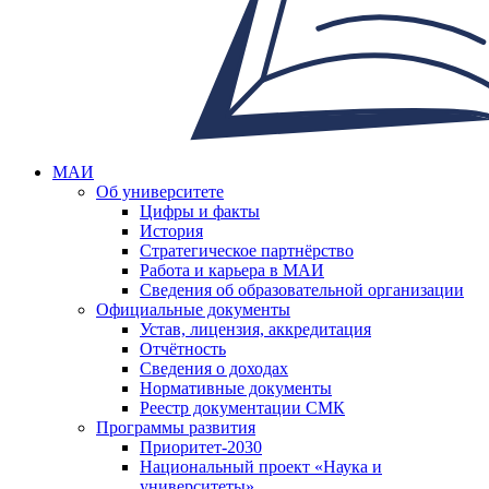
МАИ
Об университете
Цифры и факты
История
Стратегическое партнёрство
Работа и карьера в МАИ
Сведения об образовательной организации
Официальные документы
Устав, лицензия, аккредитация
Отчётность
Сведения о доходах
Нормативные документы
Реестр документации СМК
Программы развития
Приоритет-2030
Национальный проект «Наука и
университеты»