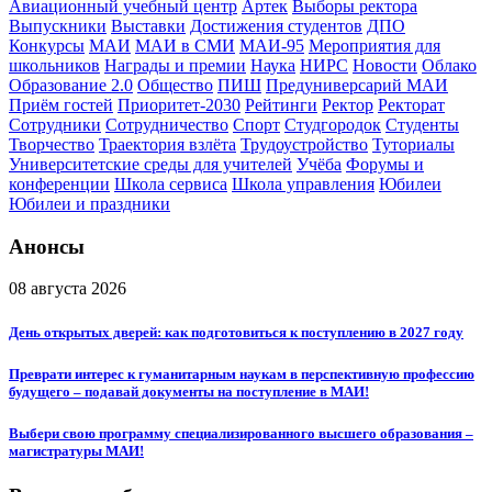
Авиационный учебный центр
Артек
Выборы ректора
Выпускники
Выставки
Достижения студентов
ДПО
Конкурсы
МАИ
МАИ в СМИ
МАИ-95
Мероприятия для
школьников
Награды и премии
Наука
НИРС
Новости
Облако
Образование 2.0
Общество
ПИШ
Предуниверсарий МАИ
Приём гостей
Приоритет-2030
Рейтинги
Ректор
Ректорат
Сотрудники
Сотрудничество
Спорт
Студгородок
Студенты
Творчество
Траектория взлёта
Трудоустройство
Туториалы
Университетские среды для учителей
Учёба
Форумы и
конференции
Школа сервиса
Школа управления
Юбилеи
Юбилеи и праздники
Анонсы
08 августа 2026
День открытых дверей: как подготовиться к поступлению в 2027 году
Преврати интерес к гуманитарным наукам в перспективную профессию
будущего – подавай документы на поступление в МАИ!
Выбери свою программу специализированного высшего образования –
магистратуры МАИ!