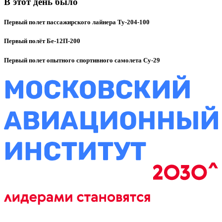
В этот день было
Первый полет пассажирского лайнера Ту-204-100
Первый полёт Бе-12П-200
Первый полет опытного спортивного самолета Су-29