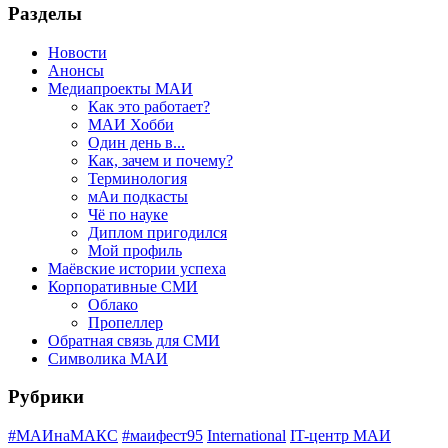
Разделы
Новости
Анонсы
Медиапроекты МАИ
Как это работает?
МАИ Хобби
Один день в...
Как, зачем и почему?
Терминология
мАи подкасты
Чё по науке
Диплом пригодился
Мой профиль
Маёвские истории успеха
Корпоративные СМИ
Облако
Пропеллер
Обратная связь для СМИ
Символика МАИ
Рубрики
#МАИнаМАКС
#маифест95
International
IT-центр МАИ