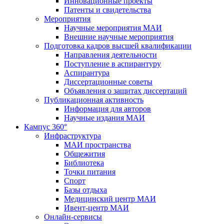
Инновационные проекты
Патенты и свидетельства
Мероприятия
Научные мероприятия МАИ
Внешние научные мероприятия
Подготовка кадров высшей квалификации
Направления деятельности
Поступление в аспирантуру
Аспирантура
Диссертационные советы
Объявления о защитах диссертаций
Публикационная активность
Информация для авторов
Научные издания МАИ
Кампус 360°
Инфраструктура
МАИ пространства
Общежития
Библиотека
Точки питания
Спорт
Базы отдыха
Медицинский центр МАИ
Ивент-центр МАИ
Онлайн-сервисы