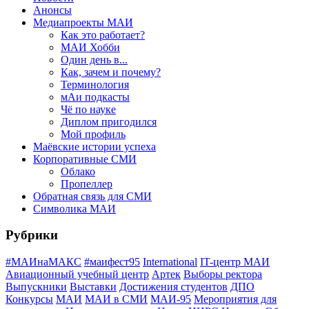
Анонсы
Медиапроекты МАИ
Как это работает?
МАИ Хобби
Один день в...
Как, зачем и почему?
Терминология
мАи подкасты
Чё по науке
Диплом пригодился
Мой профиль
Маёвские истории успеха
Корпоративные СМИ
Облако
Пропеллер
Обратная связь для СМИ
Символика МАИ
Рубрики
#МАИнаМАКС
#маифест95
International
IT-центр МАИ
Авиационный учебный центр
Артек
Выборы ректора
Выпускники
Выставки
Достижения студентов
ДПО
Конкурсы
МАИ
МАИ в СМИ
МАИ-95
Мероприятия для