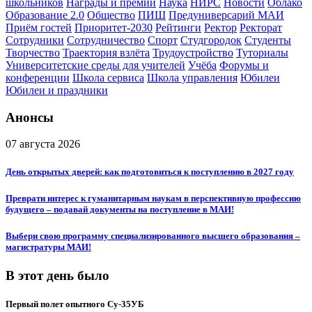
школьников
Награды и премии
Наука
НИРС
Новости
Облако
Образование 2.0
Общество
ПИШ
Предуниверсарий МАИ
Приём гостей
Приоритет-2030
Рейтинги
Ректор
Ректорат
Сотрудники
Сотрудничество
Спорт
Студгородок
Студенты
Творчество
Траектория взлёта
Трудоустройство
Туториалы
Университетские среды для учителей
Учёба
Форумы и
конференции
Школа сервиса
Школа управления
Юбилеи
Юбилеи и праздники
Анонсы
07 августа 2026
День открытых дверей: как подготовиться к поступлению в 2027 году
Преврати интерес к гуманитарным наукам в перспективную профессию
будущего – подавай документы на поступление в МАИ!
Выбери свою программу специализированного высшего образования –
магистратуры МАИ!
В этот день было
Первый полет опытного Су-35УБ