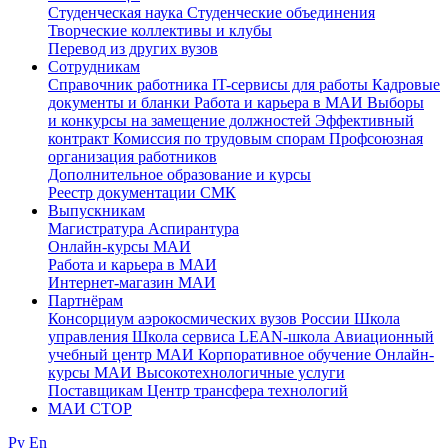
Студенческая наука
Студенческие объединения
Творческие коллективы и клубы
Перевод из других вузов
Сотрудникам
Cправочник работника
IT-сервисы для работы
Кадровые
документы и бланки
Работа и карьера в МАИ
Выборы
и конкурсы на замещение должностей
Эффективный
контракт
Комиссия по трудовым спорам
Профсоюзная
организация работников
Дополнительное образование и курсы
Реестр документации СМК
Выпускникам
Магистратура
Аспирантура
Онлайн-курсы МАИ
Работа и карьера в МАИ
Интернет-магазин МАИ
Партнёрам
Консорциум аэрокосмических вузов России
Школа
управления
Школа сервиса
LEAN-школа
Авиационный
учебный центр МАИ
Корпоративное обучение
Онлайн-
курсы МАИ
Высокотехнологичные услуги
Поставщикам
Центр трансфера технологий
МАИ СТОР
Ру
En