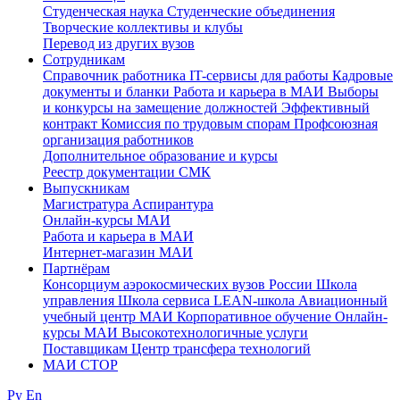
Студенческая наука
Студенческие объединения
Творческие коллективы и клубы
Перевод из других вузов
Сотрудникам
Cправочник работника
IT-сервисы для работы
Кадровые
документы и бланки
Работа и карьера в МАИ
Выборы
и конкурсы на замещение должностей
Эффективный
контракт
Комиссия по трудовым спорам
Профсоюзная
организация работников
Дополнительное образование и курсы
Реестр документации СМК
Выпускникам
Магистратура
Аспирантура
Онлайн-курсы МАИ
Работа и карьера в МАИ
Интернет-магазин МАИ
Партнёрам
Консорциум аэрокосмических вузов России
Школа
управления
Школа сервиса
LEAN-школа
Авиационный
учебный центр МАИ
Корпоративное обучение
Онлайн-
курсы МАИ
Высокотехнологичные услуги
Поставщикам
Центр трансфера технологий
МАИ СТОР
Ру
En