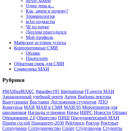
МАИ Хобби
Один день в...
Как, зачем и почему?
Терминология
мАи подкасты
Чё по науке
Диплом пригодился
Мой профиль
Маёвские истории успеха
Корпоративные СМИ
Облако
Пропеллер
Обратная связь для СМИ
Символика МАИ
Рубрики
#МАИнаМАКС
#маифест95
International
IT-центр МАИ
Авиационный учебный центр
Артек
Выборы ректора
Выпускники
Выставки
Достижения студентов
ДПО
Конкурсы
МАИ
МАИ в СМИ
МАИ-95
Мероприятия для
школьников
Награды и премии
Наука
НИРС
Новости
Облако
Образование 2.0
Общество
ПИШ
Предуниверсарий МАИ
Приём гостей
Приоритет-2030
Рейтинги
Ректор
Ректорат
Сотрудники
Сотрудничество
Спорт
Студгородок
Студенты