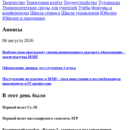
Творчество
Траектория взлёта
Трудоустройство
Туториалы
Университетские среды для учителей
Учёба
Форумы и
конференции
Школа сервиса
Школа управления
Юбилеи
Юбилеи и праздники
Анонсы
06 августа 2026
Выбери свою программу специализированного высшего образования –
магистратуры МАИ!
Оформление личных дел студентов 1 курса
Поступление на платное в МАИ – твоя инвестиция в востребованную
инженерную и IT‑профессию
В этот день было
Первый полет Су-28
Первый полет пассажирского самолета ATP
Космический корабль «Восток-2» стартовал в под управлением