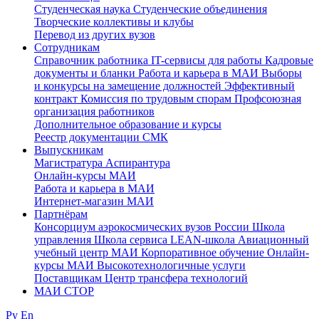
Студенческая наука
Студенческие объединения
Творческие коллективы и клубы
Перевод из других вузов
Сотрудникам
Cправочник работника
IT-сервисы для работы
Кадровые
документы и бланки
Работа и карьера в МАИ
Выборы
и конкурсы на замещение должностей
Эффективный
контракт
Комиссия по трудовым спорам
Профсоюзная
организация работников
Дополнительное образование и курсы
Реестр документации СМК
Выпускникам
Магистратура
Аспирантура
Онлайн-курсы МАИ
Работа и карьера в МАИ
Интернет-магазин МАИ
Партнёрам
Консорциум аэрокосмических вузов России
Школа
управления
Школа сервиса
LEAN-школа
Авиационный
учебный центр МАИ
Корпоративное обучение
Онлайн-
курсы МАИ
Высокотехнологичные услуги
Поставщикам
Центр трансфера технологий
МАИ СТОР
Ру
En