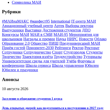
Символика МАИ
Рубрики
#МАИнаМАКС
#маифест95
International
IT-центр МАИ
Авиационный учебный центр
Артек
Выборы ректора
Выпускники
Выставки
Достижения студентов
ДПО
Конкурсы
МАИ
МАИ в СМИ
МАИ-95
Мероприятия для
школьников
Награды и премии
Наука
НИРС
Новости
Облако
Образование 2.0
Общество
ПИШ
Предуниверсарий МАИ
Приём гостей
Приоритет-2030
Рейтинги
Ректор
Ректорат
Сотрудники
Сотрудничество
Спорт
Студгородок
Студенты
Творчество
Траектория взлёта
Трудоустройство
Туториалы
Университетские среды для учителей
Учёба
Форумы и
конференции
Школа сервиса
Школа управления
Юбилеи
Юбилеи и праздники
Анонсы
10 августа 2026
Заселение в общежитие студентов 1 курса
День открытых дверей: как подготовиться к поступлению в 2027 году