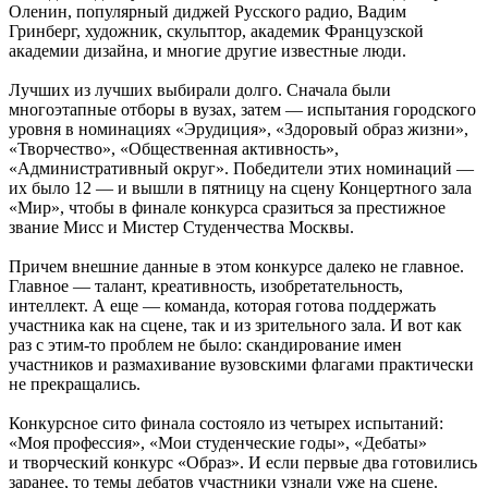
Оленин, популярный диджей Русского радио, Вадим
Гринберг, художник, скульптор, академик Французской
академии дизайна, и многие другие известные люди.
Лучших из лучших выбирали долго. Сначала были
многоэтапные отборы в вузах, затем — испытания городского
уровня в номинациях «Эрудиция», «Здоровый образ жизни»,
«Творчество», «Общественная активность»,
«Административный округ». Победители этих номинаций —
их было 12 — и вышли в пятницу на сцену Концертного зала
«Мир», чтобы в финале конкурса сразиться за престижное
звание Мисс и Мистер Студенчества Москвы.
Причем внешние данные в этом конкурсе далеко не главное.
Главное — талант, креативность, изобретательность,
интеллект. А еще — команда, которая готова поддержать
участника как на сцене, так и из зрительного зала. И вот как
раз с этим-то проблем не было: скандирование имен
участников и размахивание вузовскими флагами практически
не прекращались.
Конкурсное сито финала состояло из четырех испытаний:
«Моя профессия», «Мои студенческие годы», «Дебаты»
и творческий конкурс «Образ». И если первые два готовились
заранее, то темы дебатов участники узнали уже на сцене.