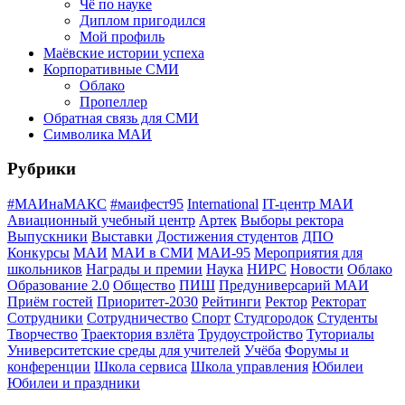
Чё по науке
Диплом пригодился
Мой профиль
Маёвские истории успеха
Корпоративные СМИ
Облако
Пропеллер
Обратная связь для СМИ
Символика МАИ
Рубрики
#МАИнаМАКС
#маифест95
International
IT-центр МАИ
Авиационный учебный центр
Артек
Выборы ректора
Выпускники
Выставки
Достижения студентов
ДПО
Конкурсы
МАИ
МАИ в СМИ
МАИ-95
Мероприятия для
школьников
Награды и премии
Наука
НИРС
Новости
Облако
Образование 2.0
Общество
ПИШ
Предуниверсарий МАИ
Приём гостей
Приоритет-2030
Рейтинги
Ректор
Ректорат
Сотрудники
Сотрудничество
Спорт
Студгородок
Студенты
Творчество
Траектория взлёта
Трудоустройство
Туториалы
Университетские среды для учителей
Учёба
Форумы и
конференции
Школа сервиса
Школа управления
Юбилеи
Юбилеи и праздники