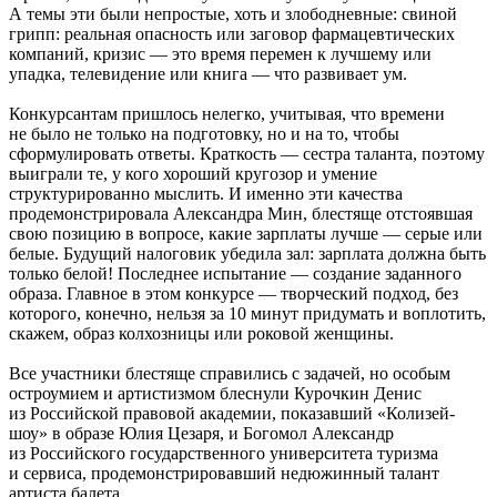
А темы эти были непростые, хоть и злободневные: свиной
грипп: реальная опасность или заговор фармацевтических
компаний, кризис — это время перемен к лучшему или
упадка, телевидение или книга — что развивает ум.
Конкурсантам пришлось нелегко, учитывая, что времени
не было не только на подготовку, но и на то, чтобы
сформулировать ответы. Краткость — сестра таланта, поэтому
выиграли те, у кого хороший кругозор и умение
структурированно мыслить. И именно эти качества
продемонстрировала Александра Мин, блестяще отстоявшая
свою позицию в вопросе, какие зарплаты лучше — серые или
белые. Будущий налоговик убедила зал: зарплата должна быть
только белой! Последнее испытание — создание заданного
образа. Главное в этом конкурсе — творческий подход, без
которого, конечно, нельзя за 10 минут придумать и воплотить,
скажем, образ колхозницы или роковой женщины.
Все участники блестяще справились с задачей, но особым
остроумием и артистизмом блеснули Курочкин Денис
из Российской правовой академии, показавший «Колизей-
шоу» в образе Юлия Цезаря, и Богомол Александр
из Российского государственного университета туризма
и сервиса, продемонстрировавший недюжинный талант
артиста балета.