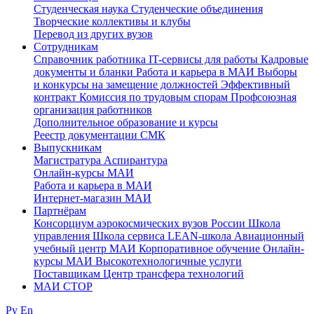
Студенческая наука
Студенческие объединения
Творческие коллективы и клубы
Перевод из других вузов
Сотрудникам
Cправочник работника
IT-сервисы для работы
Кадровые
документы и бланки
Работа и карьера в МАИ
Выборы
и конкурсы на замещение должностей
Эффективный
контракт
Комиссия по трудовым спорам
Профсоюзная
организация работников
Дополнительное образование и курсы
Реестр документации СМК
Выпускникам
Магистратура
Аспирантура
Онлайн-курсы МАИ
Работа и карьера в МАИ
Интернет-магазин МАИ
Партнёрам
Консорциум аэрокосмических вузов России
Школа
управления
Школа сервиса
LEAN-школа
Авиационный
учебный центр МАИ
Корпоративное обучение
Онлайн-
курсы МАИ
Высокотехнологичные услуги
Поставщикам
Центр трансфера технологий
МАИ СТОР
Ру
En