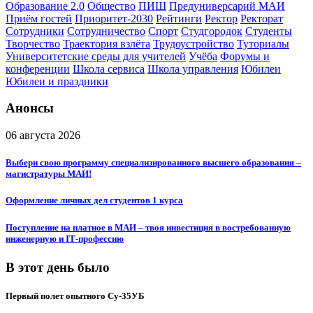
Образование 2.0
Общество
ПИШ
Предуниверсарий МАИ
Приём гостей
Приоритет-2030
Рейтинги
Ректор
Ректорат
Сотрудники
Сотрудничество
Спорт
Студгородок
Студенты
Творчество
Траектория взлёта
Трудоустройство
Туториалы
Университетские среды для учителей
Учёба
Форумы и
конференции
Школа сервиса
Школа управления
Юбилеи
Юбилеи и праздники
Анонсы
06 августа 2026
Выбери свою программу специализированного высшего образования –
магистратуры МАИ!
Оформление личных дел студентов 1 курса
Поступление на платное в МАИ – твоя инвестиция в востребованную
инженерную и IT‑профессию
В этот день было
Первый полет опытного Су-35УБ