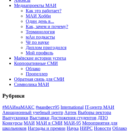
Анонсы
Медиапроекты МАИ
Как это работает?
МАИ Хобби
Один день в...
Как, зачем и почему?
Терминология
мАи подкасты
Чё по науке
Диплом пригодился
Мой профиль
Маёвские истории успеха
Корпоративные СМИ
Облако
Пропеллер
Обратная связь для СМИ
Символика МАИ
Рубрики
#МАИнаМАКС
#маифест95
International
IT-центр МАИ
Авиационный учебный центр
Артек
Выборы ректора
Выпускники
Выставки
Достижения студентов
ДПО
Конкурсы
МАИ
МАИ в СМИ
МАИ-95
Мероприятия для
школьников
Награды и премии
Наука
НИРС
Новости
Облако