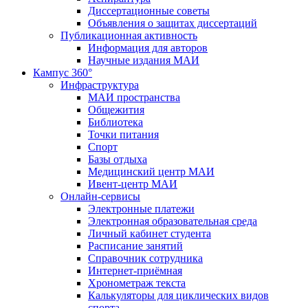
Диссертационные советы
Объявления о защитах диссертаций
Публикационная активность
Информация для авторов
Научные издания МАИ
Кампус 360°
Инфраструктура
МАИ пространства
Общежития
Библиотека
Точки питания
Спорт
Базы отдыха
Медицинский центр МАИ
Ивент-центр МАИ
Онлайн-сервисы
Электронные платежи
Электронная образовательная среда
Личный кабинет студента
Расписание занятий
Справочник сотрудника
Интернет-приёмная
Хронометраж текста
Калькуляторы для циклических видов
спорта