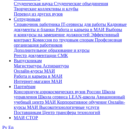
Студенческая наука
Студенческие объединения
Творческие коллективы и клубы
Перевод из других вузов
Сотрудникам
Cправочник работника
IT-сервисы для работы
Кадровые
документы и бланки
Работа и карьера в МАИ
Выборы
и конкурсы на замещение должностей
Эффективный
контракт
Комиссия по трудовым спорам
Профсоюзная
организация работников
Дополнительное образование и курсы
Реестр документации СМК
Выпускникам
Магистратура
Аспирантура
Онлайн-курсы МАИ
Работа и карьера в МАИ
Интернет-магазин МАИ
Партнёрам
Консорциум аэрокосмических вузов России
Школа
управления
Школа сервиса
LEAN-школа
Авиационный
учебный центр МАИ
Корпоративное обучение
Онлайн-
курсы МАИ
Высокотехнологичные услуги
Поставщикам
Центр трансфера технологий
МАИ СТОР
Ру
En