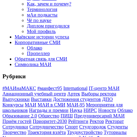
Как, зачем и почему?
Терминология
мАи подкасты
Чё по науке
Диплом пригодился
Мой профиль
Маёвские истории успеха
Корпоративные СМИ
Облако
Пропеллер
Обратная связь для СМИ
Символика МАИ
Рубрики
#МАИнаМАКС
#маифест95
International
IT-центр МАИ
Авиационный учебный центр
Артек
Выборы ректора
Выпускники
Выставки
Достижения студентов
ДПО
Конкурсы
МАИ
МАИ в СМИ
МАИ-95
Мероприятия для
школьников
Награды и премии
Наука
НИРС
Новости
Облако
Образование 2.0
Общество
ПИШ
Предуниверсарий МАИ
Приём гостей
Приоритет-2030
Рейтинги
Ректор
Ректорат
Сотрудники
Сотрудничество
Спорт
Студгородок
Студенты
Творчество
Траектория взлёта
Трудоустройство
Туториалы