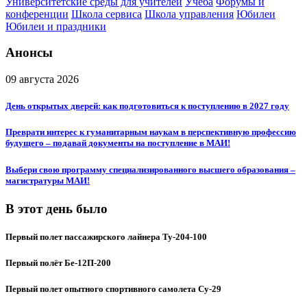
Университетские среды для учителей
Учёба
Форумы и
конференции
Школа сервиса
Школа управления
Юбилеи
Юбилеи и праздники
Анонсы
09 августа 2026
День открытых дверей: как подготовиться к поступлению в 2027 году
Преврати интерес к гуманитарным наукам в перспективную профессию
будущего – подавай документы на поступление в МАИ!
Выбери свою программу специализированного высшего образования –
магистратуры МАИ!
В этот день было
Первый полет пассажирского лайнера Ту-204-100
Первый полёт Бе-12П-200
Первый полет опытного спортивного самолета Су-29