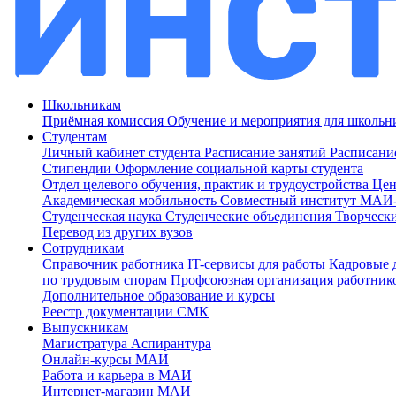
Школьникам
Приёмная комиссия
Обучение и мероприятия для школь
Студентам
Личный кабинет студента
Расписание занятий
Расписани
Стипендии
Оформление социальной карты студента
Отдел целевого обучения, практик и трудоустройства
Цен
Академическая мобильность
Совместный институт МА
Студенческая наука
Студенческие объединения
Творческ
Перевод из других вузов
Сотрудникам
Cправочник работника
IT-сервисы для работы
Кадровые 
по трудовым спорам
Профсоюзная организация работник
Дополнительное образование и курсы
Реестр документации СМК
Выпускникам
Магистратура
Аспирантура
Онлайн-курсы МАИ
Работа и карьера в МАИ
Интернет-магазин МАИ