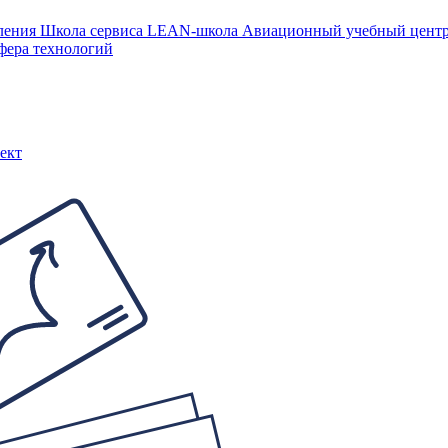
ления
Школа сервиса
LEAN-школа
Авиационный учебный цен
фера технологий
ект