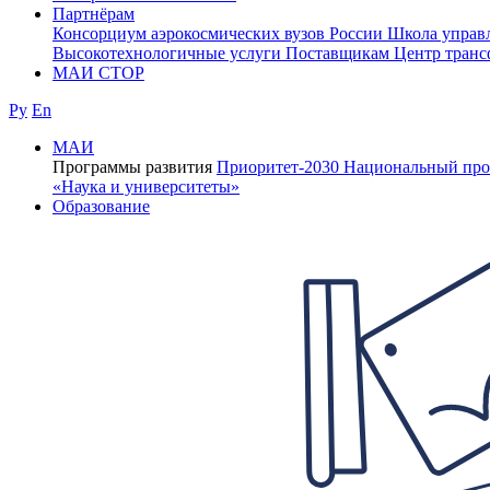
Партнёрам
Консорциум аэрокосмических вузов России
Школа управ
Высокотехнологичные услуги
Поставщикам
Центр транс
МАИ СТОР
Ру
En
МАИ
Программы развития
Приоритет-2030
Национальный про
«Наука и университеты»
Образование