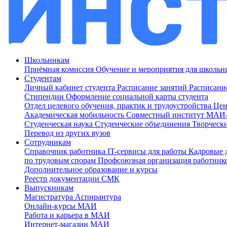
Школьникам
Приёмная комиссия
Обучение и мероприятия для школь
Студентам
Личный кабинет студента
Расписание занятий
Расписани
Стипендии
Оформление социальной карты студента
Отдел целевого обучения, практик и трудоустройства
Цен
Академическая мобильность
Совместный институт МА
Студенческая наука
Студенческие объединения
Творческ
Перевод из других вузов
Сотрудникам
Cправочник работника
IT-сервисы для работы
Кадровые 
по трудовым спорам
Профсоюзная организация работник
Дополнительное образование и курсы
Реестр документации СМК
Выпускникам
Магистратура
Аспирантура
Онлайн-курсы МАИ
Работа и карьера в МАИ
Интернет-магазин МАИ