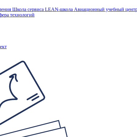
ления
Школа сервиса
LEAN-школа
Авиационный учебный цен
фера технологий
ект