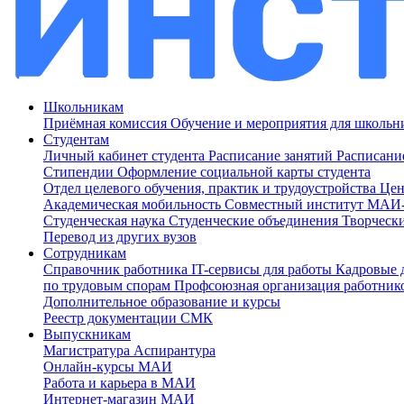
Школьникам
Приёмная комиссия
Обучение и мероприятия для школь
Студентам
Личный кабинет студента
Расписание занятий
Расписани
Стипендии
Оформление социальной карты студента
Отдел целевого обучения, практик и трудоустройства
Цен
Академическая мобильность
Совместный институт МА
Студенческая наука
Студенческие объединения
Творческ
Перевод из других вузов
Сотрудникам
Cправочник работника
IT-сервисы для работы
Кадровые 
по трудовым спорам
Профсоюзная организация работник
Дополнительное образование и курсы
Реестр документации СМК
Выпускникам
Магистратура
Аспирантура
Онлайн-курсы МАИ
Работа и карьера в МАИ
Интернет-магазин МАИ