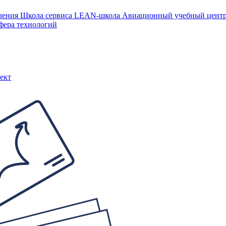
ления
Школа сервиса
LEAN-школа
Авиационный учебный цен
фера технологий
ект