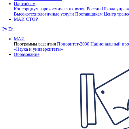
Партнёрам
Консорциум аэрокосмических вузов России
Школа управ
Высокотехнологичные услуги
Поставщикам
Центр транс
МАИ СТОР
Ру
En
МАИ
Программы развития
Приоритет-2030
Национальный про
«Наука и университеты»
Образование