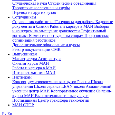
Студенческая наука
Студенческие объединения
Творческие коллективы и клубы
Перевод из других вузов
Сотрудникам
Cправочник работника
IT-сервисы для работы
Кадровые
документы и бланки
Работа и карьера в МАИ
Выборы
и конкурсы на замещение должностей
Эффективный
контракт
Комиссия по трудовым спорам
Профсоюзная
организация работников
Дополнительное образование и курсы
Реестр документации СМК
Выпускникам
Магистратура
Аспирантура
Онлайн-курсы МАИ
Работа и карьера в МАИ
Интернет-магазин МАИ
Партнёрам
Консорциум аэрокосмических вузов России
Школа
управления
Школа сервиса
LEAN-школа
Авиационный
учебный центр МАИ
Корпоративное обучение
Онлайн-
курсы МАИ
Высокотехнологичные услуги
Поставщикам
Центр трансфера технологий
МАИ СТОР
Ру
En