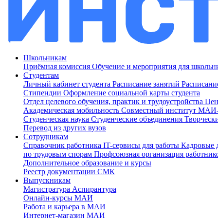
Школьникам
Приёмная комиссия
Обучение и мероприятия для школь
Студентам
Личный кабинет студента
Расписание занятий
Расписани
Стипендии
Оформление социальной карты студента
Отдел целевого обучения, практик и трудоустройства
Цен
Академическая мобильность
Совместный институт МА
Студенческая наука
Студенческие объединения
Творческ
Перевод из других вузов
Сотрудникам
Cправочник работника
IT-сервисы для работы
Кадровые 
по трудовым спорам
Профсоюзная организация работник
Дополнительное образование и курсы
Реестр документации СМК
Выпускникам
Магистратура
Аспирантура
Онлайн-курсы МАИ
Работа и карьера в МАИ
Интернет-магазин МАИ