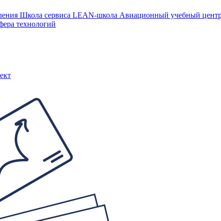
ления
Школа сервиса
LEAN-школа
Авиационный учебный цен
фера технологий
ект