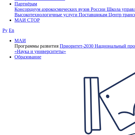
Партнёрам
Консорциум аэрокосмических вузов России
Школа управ
Высокотехнологичные услуги
Поставщикам
Центр транс
МАИ СТОР
Ру
En
МАИ
Программы развития
Приоритет-2030
Национальный про
«Наука и университеты»
Образование