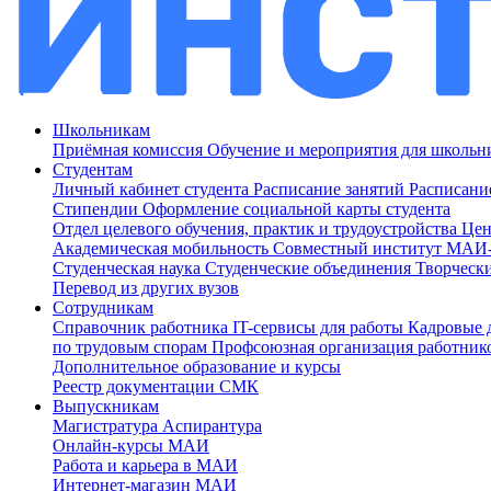
Школьникам
Приёмная комиссия
Обучение и мероприятия для школь
Студентам
Личный кабинет студента
Расписание занятий
Расписани
Стипендии
Оформление социальной карты студента
Отдел целевого обучения, практик и трудоустройства
Цен
Академическая мобильность
Совместный институт МА
Студенческая наука
Студенческие объединения
Творческ
Перевод из других вузов
Сотрудникам
Cправочник работника
IT-сервисы для работы
Кадровые 
по трудовым спорам
Профсоюзная организация работник
Дополнительное образование и курсы
Реестр документации СМК
Выпускникам
Магистратура
Аспирантура
Онлайн-курсы МАИ
Работа и карьера в МАИ
Интернет-магазин МАИ