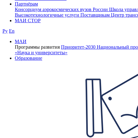
Партнёрам
Консорциум аэрокосмических вузов России
Школа управ
Высокотехнологичные услуги
Поставщикам
Центр транс
МАИ СТОР
Ру
En
МАИ
Программы развития
Приоритет-2030
Национальный про
«Наука и университеты»
Образование