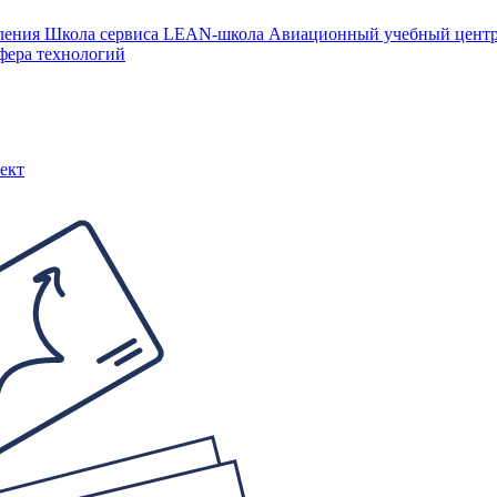
ления
Школа сервиса
LEAN-школа
Авиационный учебный цен
фера технологий
ект