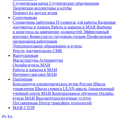
Студенческая наука
Студенческие объединения
Творческие коллективы и клубы
Перевод из других вузов
Сотрудникам
Cправочник работника
IT-сервисы для работы
Кадровые
документы и бланки
Работа и карьера в МАИ
Выборы
и конкурсы на замещение должностей
Эффективный
контракт
Комиссия по трудовым спорам
Профсоюзная
организация работников
Дополнительное образование и курсы
Реестр документации СМК
Выпускникам
Магистратура
Аспирантура
Онлайн-курсы МАИ
Работа и карьера в МАИ
Интернет-магазин МАИ
Партнёрам
Консорциум аэрокосмических вузов России
Школа
управления
Школа сервиса
LEAN-школа
Авиационный
учебный центр МАИ
Корпоративное обучение
Онлайн-
курсы МАИ
Высокотехнологичные услуги
Поставщикам
Центр трансфера технологий
МАИ СТОР
Ру
En