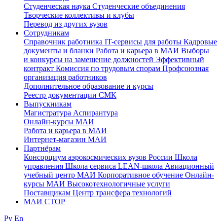
Студенческая наука
Студенческие объединения
Творческие коллективы и клубы
Перевод из других вузов
Сотрудникам
Cправочник работника
IT-сервисы для работы
Кадровые
документы и бланки
Работа и карьера в МАИ
Выборы
и конкурсы на замещение должностей
Эффективный
контракт
Комиссия по трудовым спорам
Профсоюзная
организация работников
Дополнительное образование и курсы
Реестр документации СМК
Выпускникам
Магистратура
Аспирантура
Онлайн-курсы МАИ
Работа и карьера в МАИ
Интернет-магазин МАИ
Партнёрам
Консорциум аэрокосмических вузов России
Школа
управления
Школа сервиса
LEAN-школа
Авиационный
учебный центр МАИ
Корпоративное обучение
Онлайн-
курсы МАИ
Высокотехнологичные услуги
Поставщикам
Центр трансфера технологий
МАИ СТОР
Ру
En