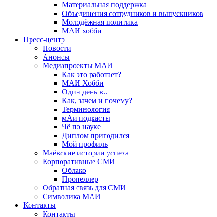
Материальная поддержка
Объединения сотрудников и выпускников
Молодёжная политика
МАИ хобби
Пресс-центр
Новости
Анонсы
Медиапроекты МАИ
Как это работает?
МАИ Хобби
Один день в...
Как, зачем и почему?
Терминология
мАи подкасты
Чё по науке
Диплом пригодился
Мой профиль
Маёвские истории успеха
Корпоративные СМИ
Облако
Пропеллер
Обратная связь для СМИ
Символика МАИ
Контакты
Контакты