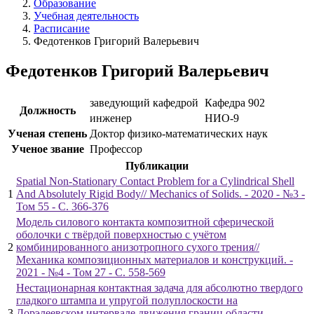
Образование
Учебная деятельность
Расписание
Федотенков Григорий Валерьевич
Федотенков Григорий Валерьевич
заведующий кафедрой
Кафедра 902
Должность
инженер
НИО-9
Ученая степень
Доктор физико-математических наук
Ученое звание
Профессор
Публикации
Spatial Non-Stationary Contact Problem for a Cylindrical Shell
1
And Absolutely Rigid Body// Mechanics of Solids. - 2020 - №3 -
Том 55 - С. 366-376
Модель силового контакта композитной сферической
оболочки с твёрдой поверхностью с учётом
2
комбинированного анизотропного сухого трения//
Механика композиционных материалов и конструкций. -
2021 - №4 - Том 27 - С. 558-569
Нестационарная контактная задача для абсолютно твердого
гладкого штампа и упругой полуплоскости на
3
Дорэлеевском интервале движения границ области