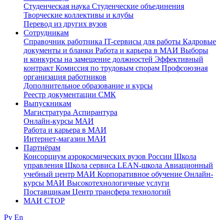
Студенческая наука
Студенческие объединения
Творческие коллективы и клубы
Перевод из других вузов
Сотрудникам
Cправочник работника
IT-сервисы для работы
Кадровые
документы и бланки
Работа и карьера в МАИ
Выборы
и конкурсы на замещение должностей
Эффективный
контракт
Комиссия по трудовым спорам
Профсоюзная
организация работников
Дополнительное образование и курсы
Реестр документации СМК
Выпускникам
Магистратура
Аспирантура
Онлайн-курсы МАИ
Работа и карьера в МАИ
Интернет-магазин МАИ
Партнёрам
Консорциум аэрокосмических вузов России
Школа
управления
Школа сервиса
LEAN-школа
Авиационный
учебный центр МАИ
Корпоративное обучение
Онлайн-
курсы МАИ
Высокотехнологичные услуги
Поставщикам
Центр трансфера технологий
МАИ СТОР
Ру
En