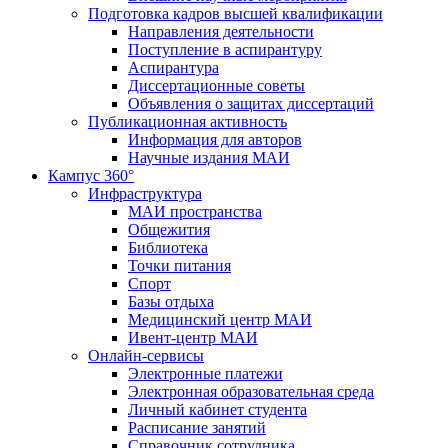
Подготовка кадров высшей квалификации
Направления деятельности
Поступление в аспирантуру
Аспирантура
Диссертационные советы
Объявления о защитах диссертаций
Публикационная активность
Информация для авторов
Научные издания МАИ
Кампус 360°
Инфраструктура
МАИ пространства
Общежития
Библиотека
Точки питания
Спорт
Базы отдыха
Медицинский центр МАИ
Ивент-центр МАИ
Онлайн-сервисы
Электронные платежи
Электронная образовательная среда
Личный кабинет студента
Расписание занятий
Справочник сотрудника