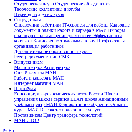
Студенческая наука
Студенческие объединения
Творческие коллективы и клубы
Перевод из других вузов
Сотрудникам
Cправочник работника
IT-сервисы для работы
Кадровые
документы и бланки
Работа и карьера в МАИ
Выборы
и конкурсы на замещение должностей
Эффективный
контракт
Комиссия по трудовым спорам
Профсоюзная
организация работников
Дополнительное образование и курсы
Реестр документации СМК
Выпускникам
Магистратура
Аспирантура
Онлайн-курсы МАИ
Работа и карьера в МАИ
Интернет-магазин МАИ
Партнёрам
Консорциум аэрокосмических вузов России
Школа
управления
Школа сервиса
LEAN-школа
Авиационный
учебный центр МАИ
Корпоративное обучение
Онлайн-
курсы МАИ
Высокотехнологичные услуги
Поставщикам
Центр трансфера технологий
МАИ СТОР
Ру
En