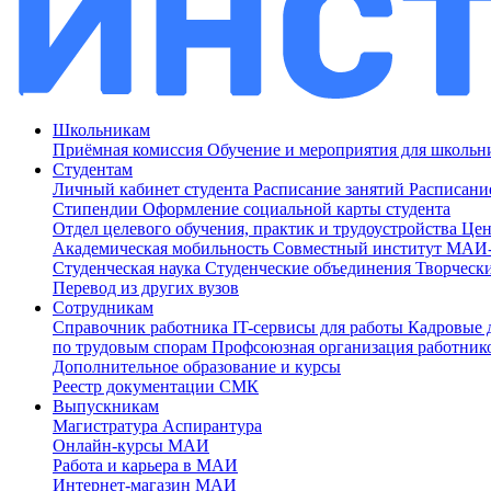
Школьникам
Приёмная комиссия
Обучение и мероприятия для школь
Студентам
Личный кабинет студента
Расписание занятий
Расписани
Стипендии
Оформление социальной карты студента
Отдел целевого обучения, практик и трудоустройства
Цен
Академическая мобильность
Совместный институт МА
Студенческая наука
Студенческие объединения
Творческ
Перевод из других вузов
Сотрудникам
Cправочник работника
IT-сервисы для работы
Кадровые 
по трудовым спорам
Профсоюзная организация работник
Дополнительное образование и курсы
Реестр документации СМК
Выпускникам
Магистратура
Аспирантура
Онлайн-курсы МАИ
Работа и карьера в МАИ
Интернет-магазин МАИ