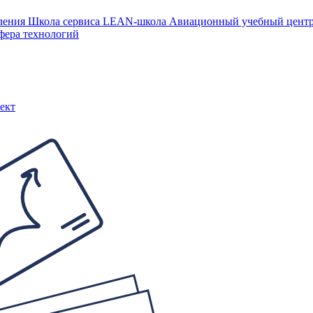
ления
Школа сервиса
LEAN-школа
Авиационный учебный цен
фера технологий
ект