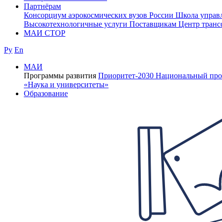
Партнёрам
Консорциум аэрокосмических вузов России
Школа управ
Высокотехнологичные услуги
Поставщикам
Центр транс
МАИ СТОР
Ру
En
МАИ
Программы развития
Приоритет-2030
Национальный про
«Наука и университеты»
Образование