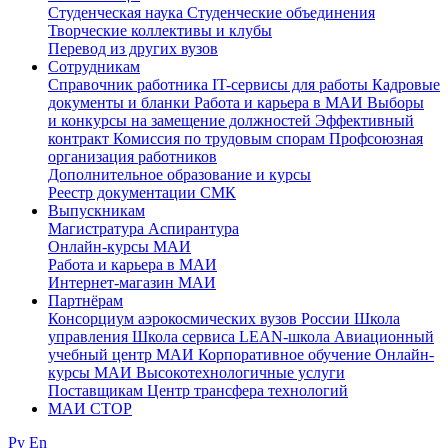
Студенческая наука
Студенческие объединения
Творческие коллективы и клубы
Перевод из других вузов
Сотрудникам
Cправочник работника
IT-сервисы для работы
Кадровые
документы и бланки
Работа и карьера в МАИ
Выборы
и конкурсы на замещение должностей
Эффективный
контракт
Комиссия по трудовым спорам
Профсоюзная
организация работников
Дополнительное образование и курсы
Реестр документации СМК
Выпускникам
Магистратура
Аспирантура
Онлайн-курсы МАИ
Работа и карьера в МАИ
Интернет-магазин МАИ
Партнёрам
Консорциум аэрокосмических вузов России
Школа
управления
Школа сервиса
LEAN-школа
Авиационный
учебный центр МАИ
Корпоративное обучение
Онлайн-
курсы МАИ
Высокотехнологичные услуги
Поставщикам
Центр трансфера технологий
МАИ СТОР
Ру
En