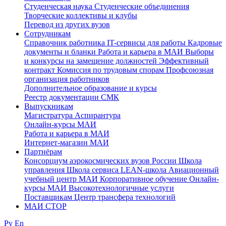
Студенческая наука
Студенческие объединения
Творческие коллективы и клубы
Перевод из других вузов
Сотрудникам
Cправочник работника
IT-сервисы для работы
Кадровые
документы и бланки
Работа и карьера в МАИ
Выборы
и конкурсы на замещение должностей
Эффективный
контракт
Комиссия по трудовым спорам
Профсоюзная
организация работников
Дополнительное образование и курсы
Реестр документации СМК
Выпускникам
Магистратура
Аспирантура
Онлайн-курсы МАИ
Работа и карьера в МАИ
Интернет-магазин МАИ
Партнёрам
Консорциум аэрокосмических вузов России
Школа
управления
Школа сервиса
LEAN-школа
Авиационный
учебный центр МАИ
Корпоративное обучение
Онлайн-
курсы МАИ
Высокотехнологичные услуги
Поставщикам
Центр трансфера технологий
МАИ СТОР
Ру
En