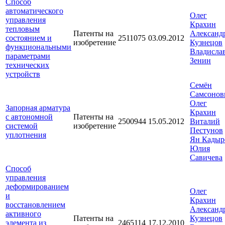
Способ
автоматического
Олег
управления
Крахин
тепловым
Патенты на
Александ
состоянием и
2511075
03.09.2012
изобретение
Кузнецов
функциональными
Владисла
параметрами
Зенин
технических
устройств
Семён
Самсонов
Олег
Запорная арматура
Крахин
с автономной
Патенты на
2500944
15.05.2012
Виталий
системой
изобретение
Пестунов
уплотнения
Ян Кадыр
Юлия
Савичева
Способ
управления
деформированием
Олег
и
Крахин
восстановлением
Александ
активного
Патенты на
Кузнецов
элемента из
2465114
17.12.2010