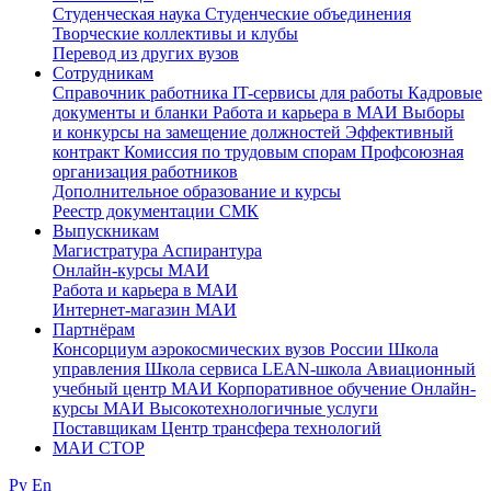
Студенческая наука
Студенческие объединения
Творческие коллективы и клубы
Перевод из других вузов
Сотрудникам
Cправочник работника
IT-сервисы для работы
Кадровые
документы и бланки
Работа и карьера в МАИ
Выборы
и конкурсы на замещение должностей
Эффективный
контракт
Комиссия по трудовым спорам
Профсоюзная
организация работников
Дополнительное образование и курсы
Реестр документации СМК
Выпускникам
Магистратура
Аспирантура
Онлайн-курсы МАИ
Работа и карьера в МАИ
Интернет-магазин МАИ
Партнёрам
Консорциум аэрокосмических вузов России
Школа
управления
Школа сервиса
LEAN-школа
Авиационный
учебный центр МАИ
Корпоративное обучение
Онлайн-
курсы МАИ
Высокотехнологичные услуги
Поставщикам
Центр трансфера технологий
МАИ СТОР
Ру
En