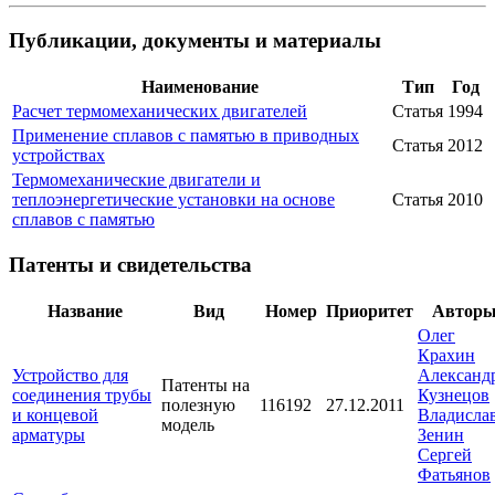
Публикации, документы и материалы
Наименование
Тип
Год
Расчет термомеханических двигателей
Статья
1994
Применение сплавов с памятью в приводных
Статья
2012
устройствах
Термомеханические двигатели и
теплоэнергетические установки на основе
Статья
2010
сплавов с памятью
Патенты и свидетельства
Название
Вид
Номер
Приоритет
Автор
Олег
Крахин
Устройство для
Александ
Патенты на
соединения трубы
Кузнецов
полезную
116192
27.12.2011
и концевой
Владисла
модель
арматуры
Зенин
Сергей
Фатьянов