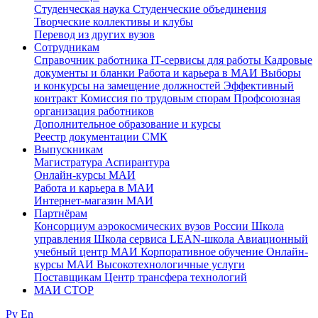
Студенческая наука
Студенческие объединения
Творческие коллективы и клубы
Перевод из других вузов
Сотрудникам
Cправочник работника
IT-сервисы для работы
Кадровые
документы и бланки
Работа и карьера в МАИ
Выборы
и конкурсы на замещение должностей
Эффективный
контракт
Комиссия по трудовым спорам
Профсоюзная
организация работников
Дополнительное образование и курсы
Реестр документации СМК
Выпускникам
Магистратура
Аспирантура
Онлайн-курсы МАИ
Работа и карьера в МАИ
Интернет-магазин МАИ
Партнёрам
Консорциум аэрокосмических вузов России
Школа
управления
Школа сервиса
LEAN-школа
Авиационный
учебный центр МАИ
Корпоративное обучение
Онлайн-
курсы МАИ
Высокотехнологичные услуги
Поставщикам
Центр трансфера технологий
МАИ СТОР
Ру
En