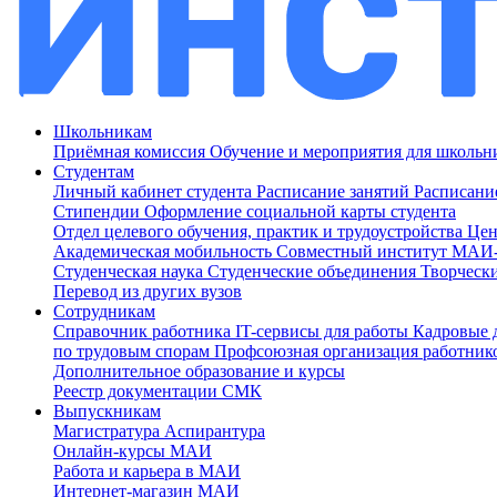
Школьникам
Приёмная комиссия
Обучение и мероприятия для школь
Студентам
Личный кабинет студента
Расписание занятий
Расписани
Стипендии
Оформление социальной карты студента
Отдел целевого обучения, практик и трудоустройства
Цен
Академическая мобильность
Совместный институт МА
Студенческая наука
Студенческие объединения
Творческ
Перевод из других вузов
Сотрудникам
Cправочник работника
IT-сервисы для работы
Кадровые 
по трудовым спорам
Профсоюзная организация работник
Дополнительное образование и курсы
Реестр документации СМК
Выпускникам
Магистратура
Аспирантура
Онлайн-курсы МАИ
Работа и карьера в МАИ
Интернет-магазин МАИ