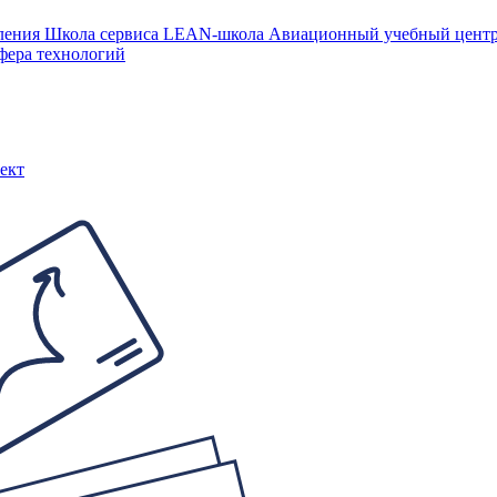
ления
Школа сервиса
LEAN-школа
Авиационный учебный цен
фера технологий
ект