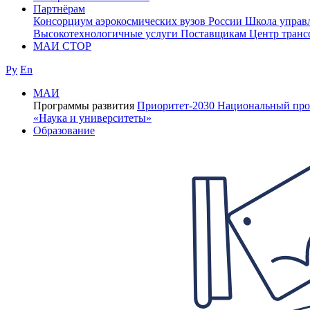
Партнёрам
Консорциум аэрокосмических вузов России
Школа управ
Высокотехнологичные услуги
Поставщикам
Центр транс
МАИ СТОР
Ру
En
МАИ
Программы развития
Приоритет-2030
Национальный про
«Наука и университеты»
Образование