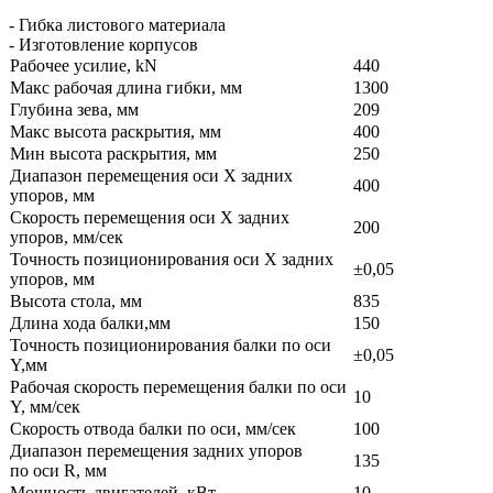
- Гибка листового материала
- Изготовление корпусов
Рабочее усилие, kN
440
Макс рабочая длина гибки, мм
1300
Глубина зева, мм
209
Макс высота раскрытия, мм
400
Мин высота раскрытия, мм
250
Диапазон перемещения оси X задних
400
упоров, мм
Скорость перемещения оси X задних
200
упоров, мм/сек
Точность позиционирования оси X задних
±0,05
упоров, мм
Высота стола, мм
835
Длина хода балки,мм
150
Точность позиционирования балки по оси
±0,05
Y,мм
Рабочая скорость перемещения балки по оси
10
Y, мм/сек
Скорость отвода балки по оси, мм/сек
100
Диапазон перемещения задних упоров
135
по оси R, мм
Мощность двигателей, кВт
10