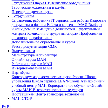
Студенческая наука
Студенческие объединения
Творческие коллективы и клубы
Перевод из других вузов
Сотрудникам
Cправочник работника
IT-сервисы для работы
Кадровые
документы и бланки
Работа и карьера в МАИ
Выборы
и конкурсы на замещение должностей
Эффективный
контракт
Комиссия по трудовым спорам
Профсоюзная
организация работников
Дополнительное образование и курсы
Реестр документации СМК
Выпускникам
Магистратура
Аспирантура
Онлайн-курсы МАИ
Работа и карьера в МАИ
Интернет-магазин МАИ
Партнёрам
Консорциум аэрокосмических вузов России
Школа
управления
Школа сервиса
LEAN-школа
Авиационный
учебный центр МАИ
Корпоративное обучение
Онлайн-
курсы МАИ
Высокотехнологичные услуги
Поставщикам
Центр трансфера технологий
МАИ СТОР
Ру
En