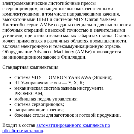
электромеханические листогибочные прессы
с сервоприводом, оснащенные высококачественными
комплектующими, в том числе направляющими качения,
высокоточными ШВП и системой ЧПУ Omron Yaskawa.
Листогибы серии AMBe созданы специально для выполнения
гибочных операций с высокой точностью и значительными
усилиями, при относительно малых габаритах станка. Станок
может применяться в различных областях промышленности,
включая электронную и телекоммуникационную отрасль.
Оборудование Advanced Machinery (AMBe) производится
на инновационном заводе в Финляндии.
Стандартная комплектация
система ЧПУ — OMRON YASKAWA (Япония);
ЧПУ-управляемые оси — Y, X, R;
механическая система зажима инструмента
PROMECAM;
мобильная педаль управления;
система сервоприводов;
направляющие качения;
боковые столы для заготовок и готовой продукции.
Входит в
состав
автоматизированного комплекса по
обработке металлов
.