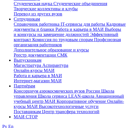
Студенческая наука
Студенческие объединения
Творческие коллективы и клубы
Перевод из других вузов
Сотрудникам
Cправочник работника
IT-сервисы для работы
Кадровые
документы и бланки
Работа и карьера в МАИ
Выборы
и конкурсы на замещение должностей
Эффективный
контракт
Комиссия по трудовым спорам
Профсоюзная
организация работников
Дополнительное образование и курсы
Реестр документации СМК
Выпускникам
Магистратура
Аспирантура
Онлайн-курсы МАИ
Работа и карьера в МАИ
Интернет-магазин МАИ
Партнёрам
Консорциум аэрокосмических вузов России
Школа
управления
Школа сервиса
LEAN-школа
Авиационный
учебный центр МАИ
Корпоративное обучение
Онлайн-
курсы МАИ
Высокотехнологичные услуги
Поставщикам
Центр трансфера технологий
МАИ СТОР
Ру
En