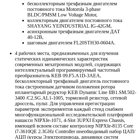
бесколлекторным трехфазным двигателем
постоянного тока Motorola 3‑phase
BLDC/PMSM Low Voltage Motor,
коллекторным двигателем постоянного тока
SHAYANG YEINDUSTRIAL IG-42GM,
асинхронным трехфазным двигателем ДАТ
40-12В,
шаговым двигателем FL20STH30-0604A.
4 рабочих места, предназначенных для изучения
статических идинамических характеристик
современных мехатронных модулей, содержащих
интеллектуальный программируемый частотный
преобразователь KEB 09.F5.A1D-3AEA,
бесколлекторный трехфазный двигатель постоянного
тока свстроенным датчиком положения ротора
ипланетарный редуктор KEB Dynamic Line IIB1.SM.502-
3400 /C2.SG.AL1-1005, тормозной резистор, сетевой
дроссель, пульт. Для управления ирегистрации
параметров экспериментов каждый стенд снабжен
многофункциональной исследовательской платформой
нашасси NIPXIe-1071, 4-Slot 3UPXI Express Chassis,
имеющей всвоем составе контроллер NIPXIe-8135 Core
i7-3610QE 2.3GHz Controller инеобходимый набор ЦАП/
АЦП (курсы Электропривода, динамики систем