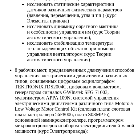
исследовать статические характеристики
датчиков различных физических параметров
(давления, перемещения, угла и т.п.) (курс
Элементы привода)
исследовать динамику обратного маятника
и особенности управления им (курс Теории
автоматического управления);
исследовать стабилизацию температуры
тепловыделяющих объектов при помощи
управления вентилятором (курс Теории
автоматического управления).
8 рабочих мест, предназначенных дляизучения способов
управления электрическими двигателями различных
типов, оснащенных цифровым осциллографом
TEKTRONIXTDS2004C, цифровым вольтметром,
генератором сигналов GWInstek SFG-71003,
мультиметром APPA 109N, системой управления
электрическими двигателями различного типа Motorola
Low Voltage Motor Control Kit (силовая плата; слотовая
плата контроллера 56F8006; плата S08MP16),
основанной намикроконтроллере, программатором
микроконтроллеров инабором электродвигателей малой
мощности (курс Электропривода):