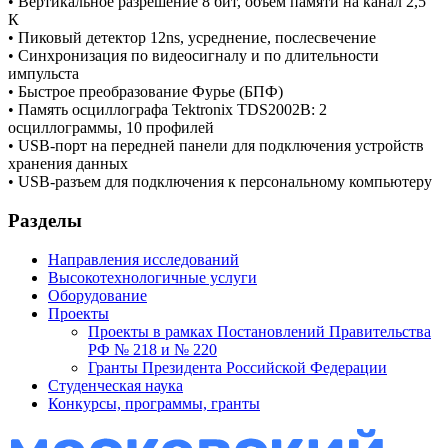
• Вертикальное разрешение 8
бит, объём памяти на
канал 2,5
К
• Пиковый детектор 12ns, усреднение, послесвечение
• Синхронизация по
видеосигналу и
по
длительности
импульста
• Быстрое преобразование Фурье (БПФ)
• Память осциллографа Tektronix TDS2002B: 2
осциллограммы, 10
профилей
• USB-порт на
передней панели для
подключения устройств
хранения данных
• USB-разъем для подключения к
персональному компьютеру
Разделы
Направления исследований
Высокотехнологичные услуги
Оборудование
Проекты
Проекты в рамках Постановлений Правительства
РФ № 218 и № 220
Гранты Президента Российской Федерации
Студенческая наука
Конкурсы, программы, гранты