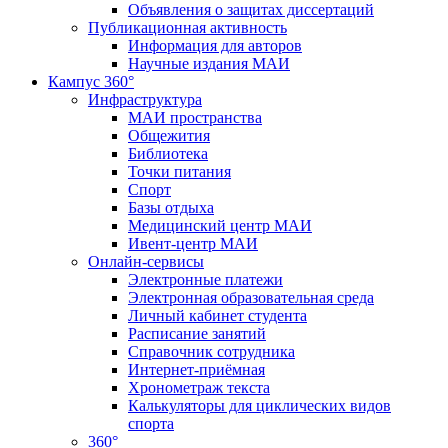
Объявления о защитах диссертаций
Публикационная активность
Информация для авторов
Научные издания МАИ
Кампус 360°
Инфраструктура
МАИ пространства
Общежития
Библиотека
Точки питания
Спорт
Базы отдыха
Медицинский центр МАИ
Ивент-центр МАИ
Онлайн-сервисы
Электронные платежи
Электронная образовательная среда
Личный кабинет студента
Расписание занятий
Справочник сотрудника
Интернет-приёмная
Хронометраж текста
Калькуляторы для циклических видов
спорта
360°