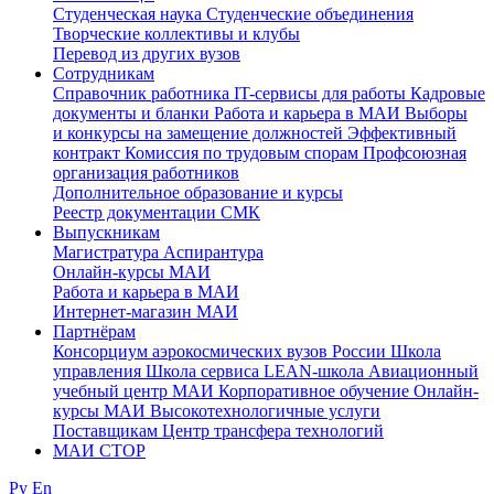
Студенческая наука
Студенческие объединения
Творческие коллективы и клубы
Перевод из других вузов
Сотрудникам
Cправочник работника
IT-сервисы для работы
Кадровые
документы и бланки
Работа и карьера в МАИ
Выборы
и конкурсы на замещение должностей
Эффективный
контракт
Комиссия по трудовым спорам
Профсоюзная
организация работников
Дополнительное образование и курсы
Реестр документации СМК
Выпускникам
Магистратура
Аспирантура
Онлайн-курсы МАИ
Работа и карьера в МАИ
Интернет-магазин МАИ
Партнёрам
Консорциум аэрокосмических вузов России
Школа
управления
Школа сервиса
LEAN-школа
Авиационный
учебный центр МАИ
Корпоративное обучение
Онлайн-
курсы МАИ
Высокотехнологичные услуги
Поставщикам
Центр трансфера технологий
МАИ СТОР
Ру
En