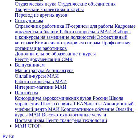
Студенческая наука
Студенческие объединения
Творческие коллективы и клубы
Перевод из других вузов
Сотрудникам
Cправочник работника
IT-сервисы для работы
Кадровые
документы и бланки
Работа и карьера в МАИ
Выборы
и конкурсы на замещение должностей
Эффективный
контракт
Комиссия по трудовым спорам
Профсоюзная
организация работников
Дополнительное образование и курсы
Реестр документации СМК
Выпускникам
Магистратура
Аспирантура
Онлайн-курсы МАИ
Работа и карьера в МАИ
Интернет-магазин МАИ
Партнёрам
Консорциум аэрокосмических вузов России
Школа
управления
Школа сервиса
LEAN-школа
Авиационный
учебный центр МАИ
Корпоративное обучение
Онлайн-
курсы МАИ
Высокотехнологичные услуги
Поставщикам
Центр трансфера технологий
МАИ СТОР
Ру
En