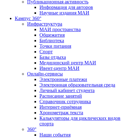
Публикационная активность
Информация для авторов
Научные издания МАИ
Кампус 360°
Инфраструктура
МАИ пространства
Общежития
Библиотека
Точки питания
Спорт
Базы отдыха
Медицинский центр МАИ
Ивент-центр МАИ
Онлайн-сервисы
Электронные платежи
Электронная образовательная среда
Личный кабинет студента
Расписание занятий
Справочник сотрудника
Интернет-приёмная
Хронометраж текста
Калькуляторы для циклических видов
спорта
360°
Наши события