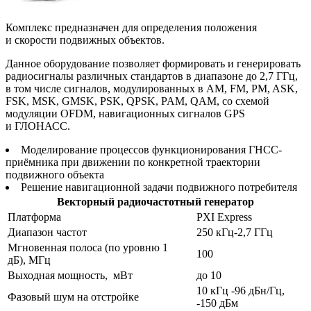
Комплекс предназначен для определения положения
и скорости подвижных объектов.
Данное оборудование позволяет формировать и генерировать
радиосигналы различных стандартов в диапазоне до 2,7 ГГц,
в том числе сигналов, модулированных в AM, FM, PM, ASK,
FSK, MSK, GMSK, PSK, QPSK, PAM, QAM, со схемой
модуляции OFDM, навигационных сигналов GPS
и ГЛОНАСС.
Моделирование процессов функционирования ГНСС-
приёмника при движении по конкретной траектории
подвижного объекта
Решение навигационной задачи подвижного потребителя
Векторный радиочастотный генератор
Платформа
PXI Express
Диапазон частот
250 кГц-2,7 ГГц
Мгновенная полоса (по уровню 1
100
дБ), МГц
Выходная мощность, мВт
до 10
10 кГц -96 дБн/Гц,
Фазовый шум на отстройке
-150 дБм