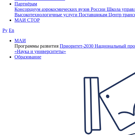
Партнёрам
Консорциум аэрокосмических вузов России
Школа управ
Высокотехнологичные услуги
Поставщикам
Центр транс
МАИ СТОР
Ру
En
МАИ
Программы развития
Приоритет-2030
Национальный про
«Наука и университеты»
Образование