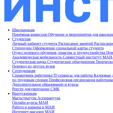
Школьникам
Приёмная комиссия
Обучение и мероприятия для школь
Студентам
Личный кабинет студента
Расписание занятий
Расписани
Стипендии
Оформление социальной карты студента
Отдел целевого обучения, практик и трудоустройства
Цен
Академическая мобильность
Совместный институт МА
Студенческая наука
Студенческие объединения
Творческ
Перевод из других вузов
Сотрудникам
Cправочник работника
IT-сервисы для работы
Кадровые 
по трудовым спорам
Профсоюзная организация работник
Дополнительное образование и курсы
Реестр документации СМК
Выпускникам
Магистратура
Аспирантура
Онлайн-курсы МАИ
Работа и карьера в МАИ
Интернет-магазин МАИ