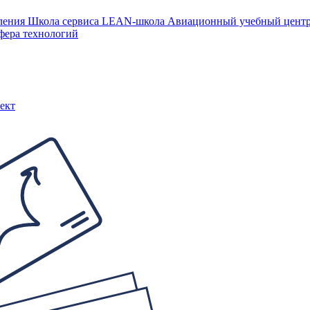
ления
Школа сервиса
LEAN-школа
Авиационный учебный цен
фера технологий
ект