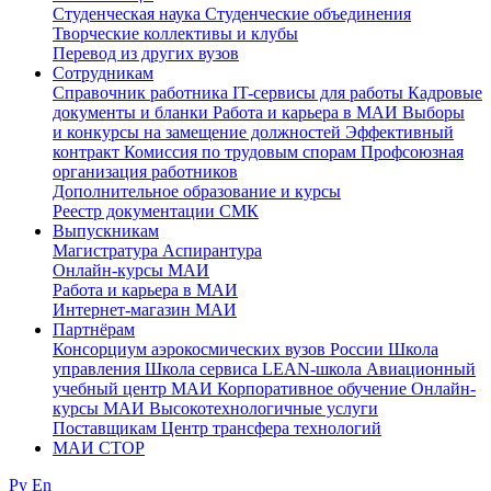
Студенческая наука
Студенческие объединения
Творческие коллективы и клубы
Перевод из других вузов
Сотрудникам
Cправочник работника
IT-сервисы для работы
Кадровые
документы и бланки
Работа и карьера в МАИ
Выборы
и конкурсы на замещение должностей
Эффективный
контракт
Комиссия по трудовым спорам
Профсоюзная
организация работников
Дополнительное образование и курсы
Реестр документации СМК
Выпускникам
Магистратура
Аспирантура
Онлайн-курсы МАИ
Работа и карьера в МАИ
Интернет-магазин МАИ
Партнёрам
Консорциум аэрокосмических вузов России
Школа
управления
Школа сервиса
LEAN-школа
Авиационный
учебный центр МАИ
Корпоративное обучение
Онлайн-
курсы МАИ
Высокотехнологичные услуги
Поставщикам
Центр трансфера технологий
МАИ СТОР
Ру
En