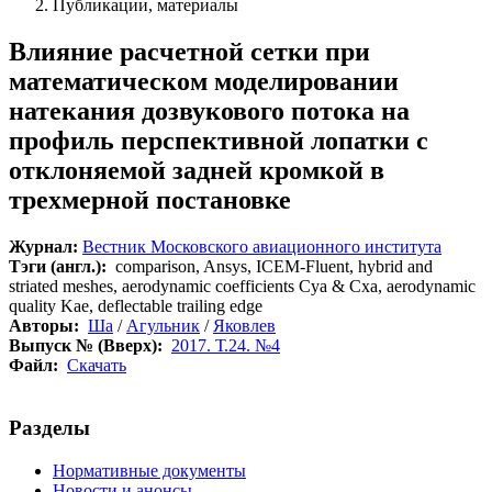
Публикации, материалы
Влияние расчетной сетки при
математическом моделировании
натекания дозвукового потока на
профиль перспективной лопатки с
отклоняемой задней кромкой в
трехмерной постановке
Журнал:
Вестник Московского авиационного института
Тэги (англ.):
comparison, Ansys, ICEM-Fluent, hybrid and
striated meshes, aerodynamic coefficients Суа & Сха, aerodynamic
quality Kae, deflectable trailing edge
Авторы:
Ша
/
Агульник
/
Яковлев
Выпуск № (Вверх):
2017. Т.24. №4
Файл:
Скачать
Разделы
Нормативные документы
Новости и анонсы