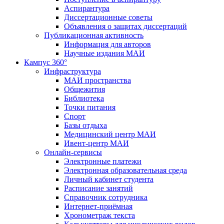
Аспирантура
Диссертационные советы
Объявления о защитах диссертаций
Публикационная активность
Информация для авторов
Научные издания МАИ
Кампус 360°
Инфраструктура
МАИ пространства
Общежития
Библиотека
Точки питания
Спорт
Базы отдыха
Медицинский центр МАИ
Ивент-центр МАИ
Онлайн-сервисы
Электронные платежи
Электронная образовательная среда
Личный кабинет студента
Расписание занятий
Справочник сотрудника
Интернет-приёмная
Хронометраж текста