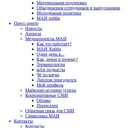
Материальная поддержка
Объединения сотрудников и выпускников
Молодёжная политика
МАИ хобби
Пресс-центр
Новости
Анонсы
Медиапроекты МАИ
Как это работает?
МАИ Хобби
Один день в...
Как, зачем и почему?
Терминология
мАи подкасты
Чё по науке
Диплом пригодился
Мой профиль
Маёвские истории успеха
Корпоративные СМИ
Облако
Пропеллер
Обратная связь для СМИ
Символика МАИ
Контакты
Контакты