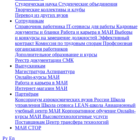
Студенческая наука
Студенческие объединения
Творческие коллективы и клубы
Перевод из других вузов
Сотрудникам
Cправочник работника
IT-сервисы для работы
Кадровые
документы и бланки
Работа и карьера в МАИ
Выборы
и конкурсы на замещение должностей
Эффективный
контракт
Комиссия по трудовым спорам
Профсоюзная
организация работников
Дополнительное образование и курсы
Реестр документации СМК
Выпускникам
Магистратура
Аспирантура
Онлайн-курсы МАИ
Работа и карьера в МАИ
Интернет-магазин МАИ
Партнёрам
Консорциум аэрокосмических вузов России
Школа
управления
Школа сервиса
LEAN-школа
Авиационный
учебный центр МАИ
Корпоративное обучение
Онлайн-
курсы МАИ
Высокотехнологичные услуги
Поставщикам
Центр трансфера технологий
МАИ СТОР
Ру
En